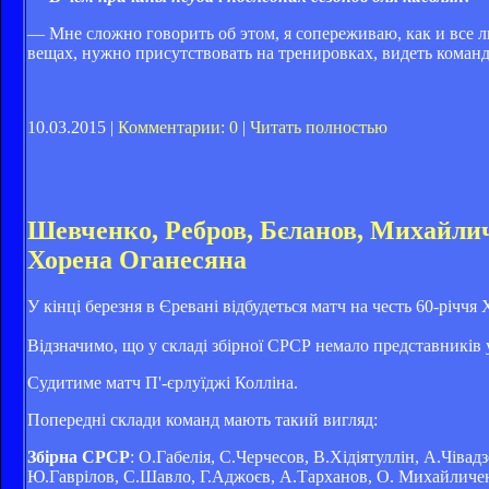
— Мне сложно говорить об этом, я сопереживаю, как и все л
вещах, нужно присутствовать на тренировках, видеть коман
10.03.2015 |
Комментарии: 0
|
Читать полностью
Шевченко, Ребров, Бєланов, Михайлич
Хорена Оганесяна
У кінці березня в Єревані відбудеться матч на честь 60-річчя 
Відзначимо, що у складі збірної СРСР немало представників 
Судитиме матч П'-єрлуїджі Колліна.
Попередні склади команд мають такий вигляд:
Збірна СРСР
: О.Габелія, С.Черчесов, В.Хідіятуллін, А.Чіва
Ю.Гаврілов, С.Шавло, Г.Аджоєв, А.Тарханов, О. Михайличенко