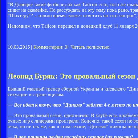
"В Донецке такие футболисты как Тайсон есть, того же плана
сидит на скамейке. Но рассуждать на эту тему пока рано, т
"Шахтеру"? – только время сможет ответить на этот вопрос",
Напомним, что Тайсон перешел в донецкий клуб 11 января 20
10.03.2015 |
Комментарии: 0
|
Читать полностью
Леонид Буряк: Это провальный сезон
Бывший главный тренер сборной Украины и киевского "Дина
ситуации в стране вцелом.
— Все идет к тому, что "Динамо" займет 4-е место по и
— Это провальный сезон, однозначно. В клубе есть пробле
очных игр с лидерами проиграли. Конечно, такой сезон не в
очка, но не так же, как в этом сезоне, "Динамо" никогда не 
— В чем причины неудач последних сезонов для киевлян?