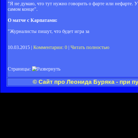
"Я не думаю, что тут нужно говорить о фарте или нефарте. У
самом конце".
О матче с Карпатами:
"Журналисты пишут, что будет игра за
10.03.2015 |
Комментарии: 0
|
Читать полностью
Страницы:
© Сайт про Леонида Буряка - при 