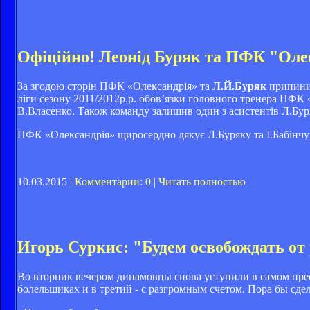
Офіційно! Леонід Буряк та ПФК "Оле
За згодою сторін ПФК «Олександрія» та
Л.Й.Буряк
припинил
ліги сезону 2011/2012р.р. обов’язки головного тренера ПФК
В.Власенко. Також команду залишив один з асистентів Л.Буряк
ПФК «Олександрія» щиросердно дякує Л.Буряку та І.Бабінчуку
10.03.2015 |
Комментарии: 0
|
Читать полностью
Игорь Суркис: "Будем освобождать от 
Во вторник вечером динамовцы снова уступили в самом пре
болельщиках и в третий - с разгромным счетом. Пора бы сд