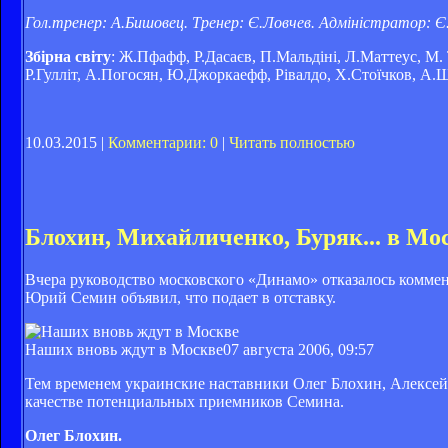
Гол.тренер: А.Бишовец. Тренер: Є.Ловчев. Адміністратор: Є
Збірна світу
: Ж.Пфафф, Р.Дасаєв, П.Мальдіні, Л.Маттеус, М. Т
Р.Гулліт, А.Погосян, Ю.Джоркаефф, Рівалдо, Х.Стоїчков, А.Ш
10.03.2015 |
Комментарии: 0
|
Читать полностью
Блохин, Михайличенко, Буряк... в Мо
Вчера руководство московского «Динамо» отказалось коммен
Юрий Семин объявил, что подает в отставку.
Наших вновь ждут в Москве
07 августа 2006, 09:57
Тем временем украинские наставники Олег Блохин, Алексей
качестве потенциальных приемников Семина.
Олег Блохин.