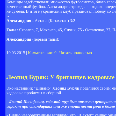
Команды задействовали множество футболистов, благо харак
качественный футбол. Александрия трижды выходила вперед п
не сумела. В итоге украинский клуб праздновал победу со сч
-
Александрия
- Астана (Казахстан) 3:2
-
Голы:
Яковлев, 7, Макриев, 45, Янчик, 75 - Остапенко, 37, 
-
Александрия
(первый тайм):
10.03.2015 |
Комментарии: 0
|
Читать полностью
Леонид Буряк: У британцев кадровые
Экс-наставник "Динамо"
Леонид Буряк
поделился своим мне
кадровые проблемы в сборной.
- Леонид Иосифович, седьмой тур был отмечен центральн
играют при стандартах или же стоит вести речь о более 
- Видно невооружённым взглядом, что "Шахтёр" сейчас очень