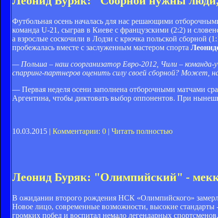
Леонид Буряк: "Сборной нужны люди,
Футбольная осень началась для нас решающими отборочным
команда U-21, сыграв в Киеве с французскими (2:2) и словен
а взрослые соскочили в Лодзи с крючка польской сборной (1
пробежалась вместе с заслуженным мастером спорта
Леонид
— Польша – наш соорганизатор Евро-2012, Чили – команда-
спарринг-партнеров оценить силу своей сборной? Может, на
— Первая неделя осени заполнена отборочными матчами сраз
Аргентина, чтобы диктовать выбор оппонентов. При нынеш
10.03.2015 |
Комментарии: 0
|
Читать полностью
Леонид Буряк: "Олимпийский" - мекк
В ожидании второго рождения НСК «Олимпийского» замерла 
Новое лицо, современные возможности, высокие стандарты -
громких побед и воспитал немало легендарных спортсменов