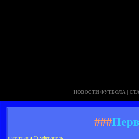
|
НОВОСТИ ФУТБОЛА
СТ
###
Перв
натоптыши Симферополь