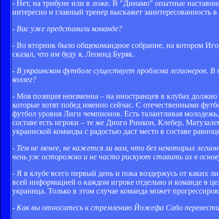
- Нет, на трибуне или в ложе. В "Динамо" опытные наставн
интересно и главный тренер выскажет заинтересованность в 
- Вас уже представили команде?
- Во вторник было общекомандное собрание, на котором Иго
сказал, что им буду я, Леонид Буряк.
- В украинском футболе существует проблема легионеров. В
коллег?
- Моя позиция неизменна – на иностранцев в клубах должн
которые хотят побед именно сейчас. С отечественными футб
футбол уровня Лиги чемпионов. Есть талантливая молодежь,
составе есть игроки – те же Диого Ринкон, Клебер, Матузал
украинской команды с радостью даст место в составе равноц
- Тем не менее, не кажется ли вам, что без некоторых леги
чень уж осторожно и не часто рискуют ставить их в основ
- Я в клубе всего первый день и пока воздержусь от каких 
всей информацией о каждом игроке отдельно и команде в ц
украинца. Только в этом случае команда может прогрессирова
- Как вы относитесь к стремлению Йожефа Сабо перевести 