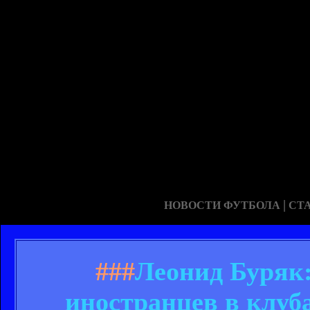
|
НОВОСТИ ФУТБОЛА
СТ
###
Леонид Буряк:
иностранцев в клуб