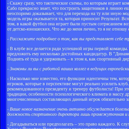
- Скажу сразу, что тактические схемы, по которым играет ком
Сабо прекрасно знает, что построить защитников в линию ещ
неоспоримо доказывает, что для перехода на ту или иную м
модель игры оказывается та, которая приносит Результат. Вс
том, в какой футбол она играет были пустым сотрясанием во
от детско-юношеских. Что же до меня лично, то я не отнош
- Расскажите подробнее о том, как вы представляет себе
- В клубе все делается ради успешной игры первой команды
предложить ему несколько достойных кандидатур. В "Динам
Поднять её туда и удерживать – в этом я, как спортивный ди
- Знакомы ли вы с работой ваших коллег в ведущих европейски
- Насколько мне известно, его функции идентичны тем, кот
игроков, которые в перспективе могут реально усилить клуб
рекомендованного президенту и тренеру футболиста! При эт
традиции, особенности психологического климата и массу д
многочисленных составляющих данный игрок обязательно за
- Ваше новое назначение очень активно обсуждается болел
должность спортивного директора лишь промежуточная и 
- Догадываться или предполагать – это право каждого. К сл