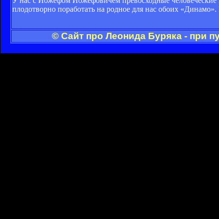
У нас с Йожефом Йожефовичем превосходные человеческие и
плодотворно поработать на родное для нас обоих «Динамо».
© Сайт про Леонида Буряка - при 