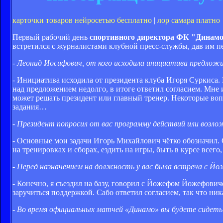
карточки товаров нейросетью бесплатно
|
лор самара платно
Первый рабочий день
спортивного директора ФК "Динамо
встретился с журналистами клубной пресс-службы, дав им п
- Леонид Иосифович, от кого исходила инициатива предло
- Инициатива исходила от президента клуба Игоря Суркиса. 
над предложением недолго, в итоге ответил согласием. Мне 
может решать президент или главный тренер. Некоторые во
задания…
- Президент попросил от вас программу действий или возло
- Основные мои задачи Игорь Михайлович чётко обозначил. С
на тренировках и сборах, ездить на игры, быть в курсе всег
- Перед назначением на должность у вас была встреча с Й
- Конечно, я съездил на базу, говорил с Йожефом Йожефовиче
заручиться поддержкой. Сабо ответил согласием, так что ник
- Во время официальных матчей «Динамо» вы будете сидеть 