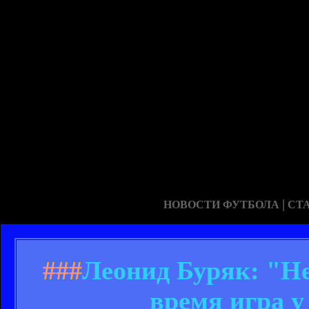
|
НОВОСТИ ФУТБОЛА
СТ
###
Леонид Буряк: "Не
время игра 