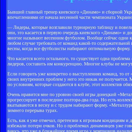
Бывший главный тренер киевского «Динамо» и сборной Ук
впечатлениями от начала весенней части чемпионата Украин
— Лидеры, которые возглави­ли турнирную таблицу и повели з
они, это касается в первую очередь киевского «Динамо» и до
многие называют весенним футболом. Вооб­ще сейчас одни кл
любом случае тре­бовать от команд какой-то содержательной
весны, когда все фут­болисты набирают опти­мальную форму.
Что касается всего осталь­ного, то существует одна про­блема
лидеров, составить им конкуренцию. Многие клубы не могут э
Если говорить уже кон­кретно о выступлениях ко­манд, то от 
своих внутренних проблем у него это никак не получается. М
по условиям, которые создаются в клубе, этот кол­лектив об
Очень нравится мне по уровню своей игры донецкий «Металлу
прогрессирует в последние полтора-два года. Но есть коллекти
вкатываются в весну и с тру­дом набирают форму. «Ме­таллург
зимнего перерыва турах.
Есть, как я уже отмечал, претензии к игровым конди­циям и д
избежали потери очков. Но о пробле­мах динамовцев уже гово
ваюсь, что уже в ближайшее время игра у чемпионов на­ладит