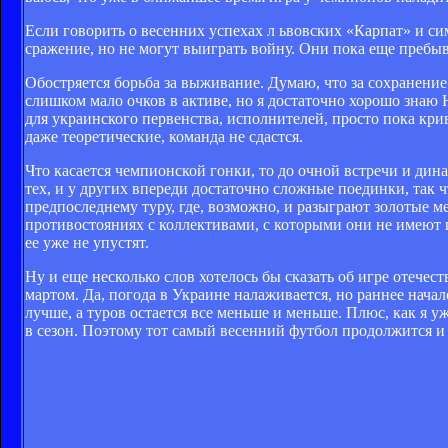
Если говорить о весенних успехах л ьвовских «Карпат» и си
сражение, но не могут выиграть войну. Они пока еще пребыв
Обостряется борьба за выживание. Думаю, что за со­хранение
слишком мало очков в активе, но я до­статочно хорошо зна
для украинского первенства, исполнителей, просто пока криво
даже теоретиче­ские, команда не сдастся.
Что касается чемпион­ской гонки, то до очной встречи и дина
тех, и у других впереди достаточно сложные поединки, так ч
предпоследнему туру, где, возможно, и разы­грают золотые м
противостояниях с коллективами, с которыми они не имеют пр
ее уже не упустят.
Ну и еще несколько слов хотелось бы сказать об игре отечест
мартом. Да, погода в Украине налажива­ется, но раннее начал
лучше, а туров остает­ся все меньше и меньше. Плюс, как я 
в сезон. Поэтому тот самый весенний футбол продолжится и