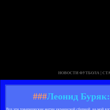
|
НОВОСТИ ФУТБОЛА
СТ
###
Леонид Буряк:
Все эти товарищеские матчи украинской сборной, на мой взг