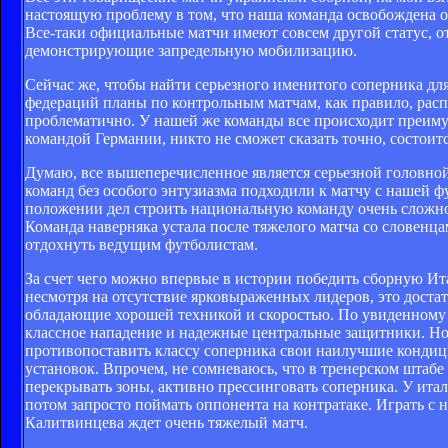
настоящую проблему в том, что наша команда освобождена о
Все-таки официальные матчи имеют совсем другой статус, о
демонстрирующие запредельную мобилизацию.
Сейчас же, чтобы найти серьезного именитого соперника дл
федераций планы по контрольным матчам, как правило, распи
проблематично. У нашей же команды все происходит преимущ
командой Германии, никто не сможет сказать точно, состоитс
Думаю, все вышеперечисленное является серьезной головно
команд без особого энтузиазма подходили к матчу с нашей ф
положении дел строить национальную команду очень сложно. 
Команда наверняка устала после тяжелого матча со словенца
отдохнуть ведущим футболистам.
За счет чего можно впервые в истории победить сборную Ита
несмотря на отсутствие ярковыраженных лидеров, это доста
обладающие хорошей техникой и скоростью. По увиденному в
классное нападение и надежные центральные защитники. Но 
противопоставить классу соперника свои наилучшие кондици
установок. Впрочем, не сомневаюсь, что в тренерском штаб
перекрывать зоны, активно прессинговать соперника. У итал
потом запросто поймать оппонента на контратаке. Играть с
Калитвинцева ждет очень тяжелый матч.