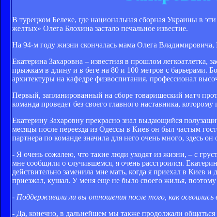
В турецком Белеке, где национальная сборная Украины в эт
желтых» Олега Блохина застало печальное известие.
На 94-м году жизни скончалась мама Олега Владимировича,
Екатерина Захаровна – известная в прошлом легкоатлетка, 
прыжкам в длину и в беге на 80 и 100 метров с барьерами. Б
архитектуры на кафедре физвоспитания, профессионал высо
Первый, запланированный на сборе товарищеский матч проти
команда проведет без своего главного наставника, которому
Екатерину Захаровну прекрасно знал выдающийся полузащи
месяцы после переезда из Одессы в Киев он был частым гос
партнера по команде значила для него очень много, здесь он
- Я очень сожалею, что такие люди уходят из жизни, – с гр
мне сообщили о случившемся, я очень расстроился. Екатери
действительно заменила мне мать, когда я приехал в Киев и 
приезжал, кушал. У меня еще не было своего жилья, поэтому
- Поддерживали ли вы отношения после того, как освоились 
- Да, конечно, в дальнейшем мы также продолжали общаться 