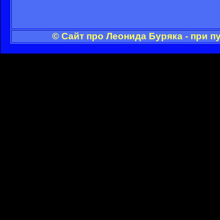
© Сайт про Леонида Буряка - при 