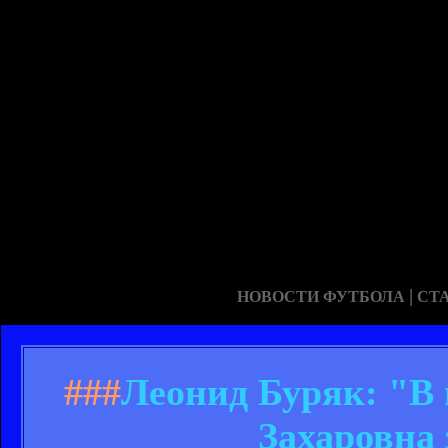
|
НОВОСТИ ФУТБОЛА
СТ
###
Леонид Буряк: "В
Захаровна