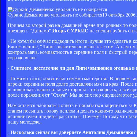
Суркис Демьяненко увольнять не собирается
19 октября 2006,
Причем во второй раз на домашней арене при родных-то боле
президент "Динамо"
Игорь СУРКИС
не спешит рубить спле
- Не хотел бы сейчас подводить итоги, лучше это сделать в 
Единственное, "Лион" значительно выше классом. А нам нужн
контроль мяча, компактность в середине поля и быстрый пер
гораздо выше.
- Считаете, достаточно ли для Лиги чемпионов огонька в 
- Помимо этого, обязательно нужно мастерство. В первом та
игроки середины поля долго доставляли мяч на края. После
использовать наши сильные стороны - это скорость, и все вр
после поражения от "Стяуа". Мы до сих пор ощущаем этот у
Нам остается набираться опыта и попытаться зацепиться за 
станем посыпать голову пеплом и делать какие-то радикальн
исполнителей придется расстаться. Почему? Потому что так
нашу молодежь.
- Насколько сейчас вы доверяете Анатолию Демьяненко?