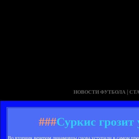
|
НОВОСТИ ФУТБОЛА
СТ
###
Суркис грозит
Во вторник вечером динамовцы снова уступили в самом пре