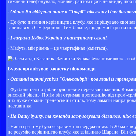
тиждень телефонувало, мовляв, раптом щось не вийде, щоб п
- Однак Ви відіграли лише в "Таврії" півсезону і для багатьо
- Це було питання керівництва клубу, яке вирішувало свої за
залишався в Сімферополі. Тим більше, що до моєї гри на полі
- І виграли Кубок України у наступному сезоні.
- Мабуть, мій рівень – це чвертьфінал (сміється).
Буряк організував зачистку півкоманди
- Останні значні успіхи "Олександрії" пов'язані із трене
- Футболістам потрібне було певне перезавантаження. Команду
високий рівень. Потім він отримав пропозицію від прем'-єр
них дуже схожий тренерський стиль, тому ламати напрацюван
наставника.
- На Вашу думку, та команда заслуговувала більшого, ніж ви
- Наша гра тому була яскравим підтвердженням. Із 20 матчів 
не розумію керівництво клубу, яке звільнило Шарана. Він був 