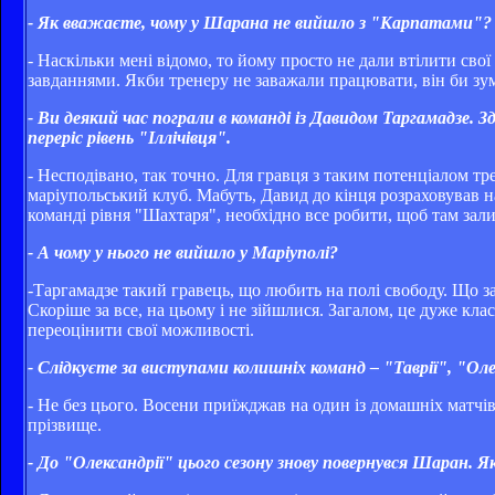
- Як вважаєте, чому у Шарана не вийшло з "Карпатами"?
- Наскільки мені відомо, то йому просто не дали втілити свої
завданнями. Якби тренеру не заважали працювати, він би зум
- Ви деякий час пограли в команді із Давидом Таргамадзе. 
переріс рівень "Іллічівця".
- Несподівано, так точно. Для гравця з таким потенціалом тре
маріупольський клуб. Мабуть, Давид до кінця розраховував на
команді рівня "Шахтаря", необхідно все робити, щоб там залиш
- А чому у нього не вийшло у Маріуполі?
-Таргамадзе такий гравець, що любить на полі свободу. Що зах
Скоріше за все, на цьому і не зійшлися. Загалом, це дуже кла
переоцінити свої можливості.
- Слідкуєте за виступами колишніх команд – "Таврії", "Оле
- Не без цього. Восени приїжджав на один із домашніх матчі
прізвище.
- До "Олександрії" цього сезону знову повернувся Шаран. 