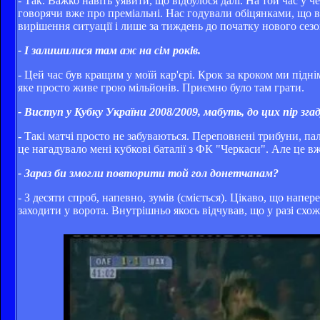
- Так. Важко навіть уявити, що відбулося далі. На той час у 
говорячи вже про преміальні. Нас годували обіцянками, що вс
вирішення ситуації і лише за тиждень до початку нового сезон
- І залишилися там аж на сім років.
- Цей час був кращим у моїй кар'єрі. Крок за кроком ми підн
яке просто живе грою мільйонів. Приємно було там грати.
- Виступ у Кубку України 2008/2009, мабуть, до цих пір з
-
Такі матчі просто не забуваються. Переповнені трибуни, пал
це нагадувало мені кубкові баталії з ФК "Черкаси". Але це вже
- Зараз би змогли повторити той гол донетчанам?
- З десяти спроб, напевно, зумів (сміється). Цікаво, що напер
заходити у ворота. Внутрішньо якось відчував, що у разі схож