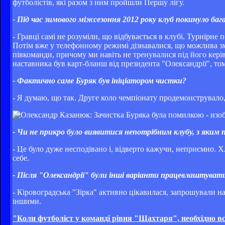
футболістів, які разом з ним пройшли Першу лігу.
- Під час зимового міжсезоння 2012 року клуб покинуло баг
- Гравці самі не розуміли, що відбувається в клубі. Турнірне
Потім вже у телефонному режимі дізнавалися, що можлива зм
півкоманди, причому ми навіть не тренувалися під його кер
наставника був карт-бланш від президента "Олександрії", тому
- Фактично саме Буряк був ініціатором чистки?
- Я думаю, що так. Друге коло чемпіонату продемонструвало,
- Чи не прикро було виявитися непотрібним клубу, з яким
- Це було дуже несподівано і, відверто кажучи, неприємно. 
себе.
-
Після "Олександрії" були інші варіанти працевлаштуват
- Кіровоградська "Зірка" активно цікавилася, запрошували на 
іншими.
"Коли футболіст у команді рівня "Шахтаря", необхідно все