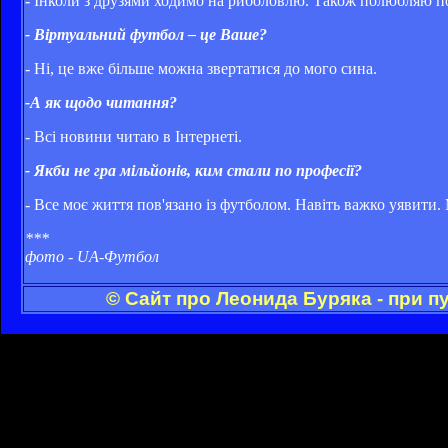
-
Інколи з друзями ходимо на риболовлю. Також полюбляю пог
- Віртуальний футбол – це Ваше?
- Ні, це вже більше можна звертатися до мого сина.
-А як щодо читання?
- Всі новини читаю в Інтернеті.
- Якби не гра мільйонів, ким стали по професії?
- Все моє життя пов'язано із футболом. Навіть важко уявити
***
фото - UA-Футбол
© Сайт про Леонида Буряка - при 