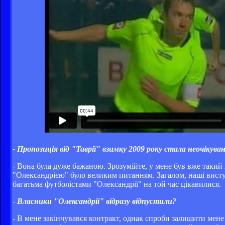
- Пропозиція від "Таврії" взимку 2009 року стала неочікува
- Вона була дуже бажаною. Зрозумійте, у мене був вже такий 
"Олександрією" було великим питанням. Загалом, наші висту
багатьма футболістами "Олександрії" на той час цікавилися.
-
Власники "Олександрії" відразу відпустили?
- В мене закінчувався контракт, однак спроби залишити мене 