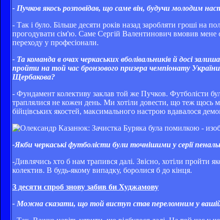
- Пучков якось розповідав, що саме він, будучи молодим н
- Так і було. Більше десяти років назад заробляти гроші на 
прогодувати сім'ю. Саме Сергій Валентинович вмовив мене о
переходу у професіонали.
- Та команда в очах черкаських вболівальників й досі залиш
пройти на той час бронзового призера чемпіонату України
Щербакова?
- Фундамент колективу заклав той же Пучков. Футболісти бул
траплялися не кожен день. Ми хотіли довести, що теж щось мо
бійцівських якостей, максимального настрою вдавалося демонс
-Якби черкаські футболісти були точнішими у серії пеналь
-Дивлячись хто б нам трапився далі. Звісно, хотіли пройти як
колектив. В будь-якому випадку, боролися б до кінця.
З десяти спроб знову забив би
Худжамову
- Можна сказати, що той виступ став переломним у вашій 