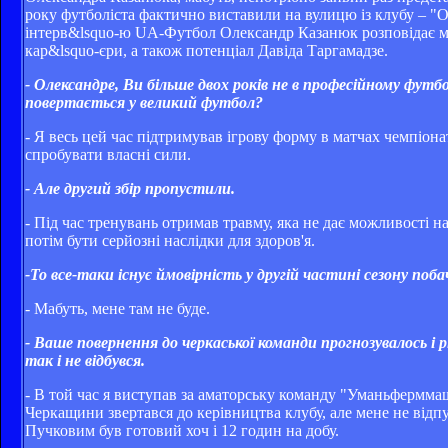
року футболіста фактично виставили на вулицю із клубу – "Ол
інтерв&lsquo-ю UA-Футбол Олександр Казанюк розповідає мо
кар&lsquo-єри, а також потенціал Давіда Таргамадзе.
- Олександре, Ви більше двох років не в професійному футбо
повертається у великий футбол?
- Я весь цей час підтримував ігрову форму в матчах чемпіона
спробувати власні сили.
- Але другий збір пропустили.
- Під час тренувань отримав травму, яка не дає можливості 
потім бути серйозні наслідки для здоров'я.
-То все-таки існує ймовірність у другій частині сезону п
- Мабуть, мене там не буде.
- Ваше повернення до черкаської команди прогнозувалось і 
так і не відбувся.
- В той час я виступав за аматорську команду "Уманьферммаш
Черкащини звертався до керівництва клубу, але мене не відпу
Пучковим був готовий хоч і 12 годин на добу.