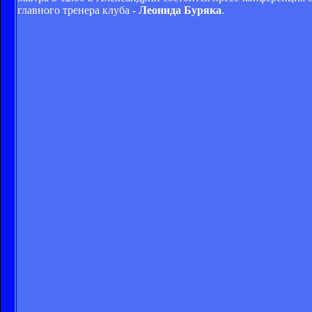
главного тренера клуба -
Леонида Буряка
.