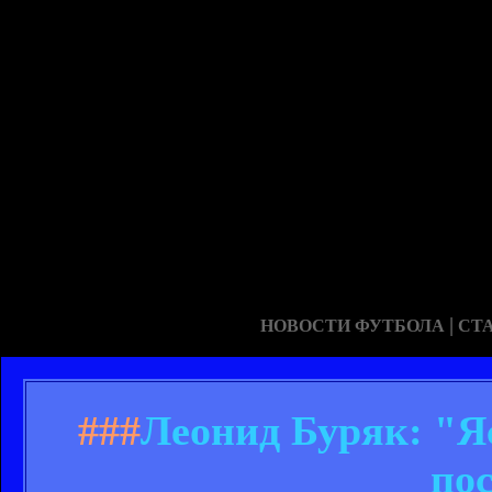
|
НОВОСТИ ФУТБОЛА
СТ
###
Леонид Буряк: "Я
по