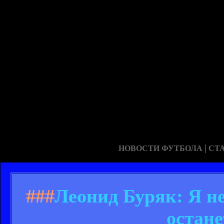
|
НОВОСТИ ФУТБОЛА
СТ
###
Леонид Буряк: Я не
остан