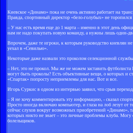
Киевское «Динамо» пока не очень активно работает на транс
Правда, спортивный директор «бело-голубых» не торопился
– У нас есть время еще до 1 марта – именно в этот день офи
нам не надо покупать новую команду, а нужны лишь один-два
Впрочем, даже те игроки, к которым руководство киевлян не
уехал в «Севилью».
Некоторые даже назвали это проколом селекционной службы.
– Нет, это не прокол. Мы же не можем заставить футболиста
могут быть проколы? Есть объективные вещи, о которых и ст
«Спартак» попросту неприемлемы для нас. Вот и все.
Игорь Суркис в одном из интервью заявил, что срыв переход
– Я не хочу комментировать эту информацию, - сказал спорти
Просто иногда включаю компьютер, и глаза на лоб лезут от 
сейчас слухов вокруг возможных приобретений «Динамо», та
которых никто не знает – это личные проблемы клуба. Могу 
болельщиков.