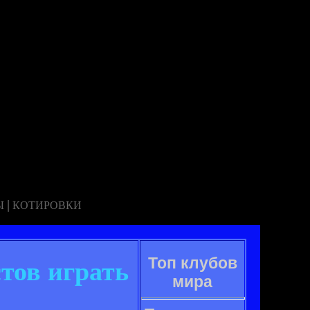
|
Ы
КОТИРОВКИ
Топ клубов
тов играть
мира