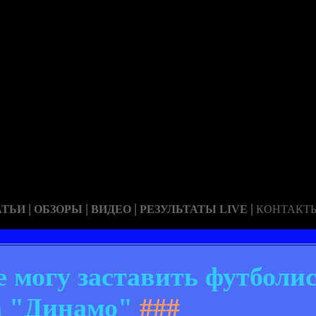
|
|
|
|
АТЬИ
ОБЗОРЫ
ВИДЕО
РЕЗУЛЬТАТЫ LIVE
КОНТАКТ
е могу заставить футболис
а "Динамо"
###