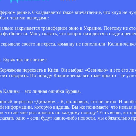
ферном рынке. Складывается такое впечатление, что клуб не нуж
 бы с такими выводами:
циально закрывается трансферное окно в Украине. Поэтому не сто
 футболиста. Могу сказать, что вопрос находится в стадии реше
 скрывало своего интереса, команду не пополнили: Калиниченко
 Буряк так не считает:
 Кержакова переехать в Киев. Он выбрал «Севилью» и это его л
оит говорить. По поводу Калиниченко все тоже просто – те усло
а Калины – это личная ошибка Буряка.
вный директор «Динамо». - Я, во-первых, это не читал. И вообщ
той информации, которую видишь. Вы же понимаете, что нельзя в
к что же мне реагировать по каждому поводу? Есть вещи, кото
сказать одно – если будут какие-либо новости, мы обязательно