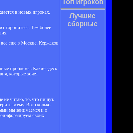
Топ игроков
дается в новых игроках.
Лучшие
сборные
ит торопиться. Тем более
ния.
 все еще в Москве, Кержаков
ичные проблемы. Какие здесь
вия, которые хочет
е не читаю, то, что пишут.
ерить всему. Вот сколько
рыми мы занимаемся и о
 проинформируем своих