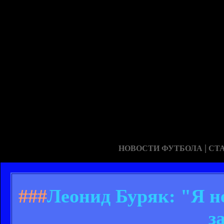
|
НОВОСТИ ФУТБОЛА
СТ
###
Леонид Буряк: "Я н
з