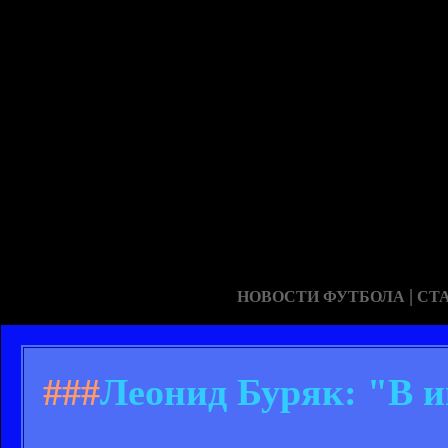
|
НОВОСТИ ФУТБОЛА
СТ
###
Леонид Буряк: "В и