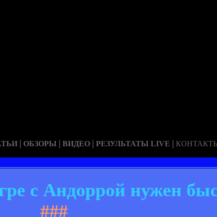
|
|
|
|
АТЬИ
ОБЗОРЫ
ВИДЕО
РЕЗУЛЬТАТЫ LIVE
КОНТАКТ
гре с Андоррой нужен бы
###