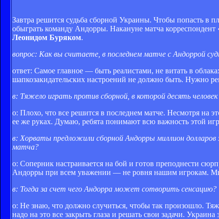
Завтра решится судьба сборной Украины. Чтобы попасть в 
обыграть команду Андорры. Накануне матча корреспондент
Леонидом Буряком
.
вопрос: Как вы считаете, в последнем матче с Андоррой с
ответ: Самое главное — быть реалистами, не витать в облака
шапкозакидательских настроений не должно быть. Нужно реш
в: Тяжело играть против сборной, в которой десять человек
о: Плохо, что все решится в последнем матче. Несмотря на э
ее же руках. Думаю, ребята понимают всю важность этой иг
в: Хорваты предложили сборной Андорры миллион долларов
матча?
о: Соперник настраивается на бой и готов преподнести сюрп
Андорры при всем уважении — не ровня нашим игрокам. Мы
в: Тогда за счет чего Андорра может сотворить сенсацию?
о: Не знаю, что должно случиться, чтобы так произошло. Тяж
надо на это все закрыть глаза и решать свои задачи. Украина