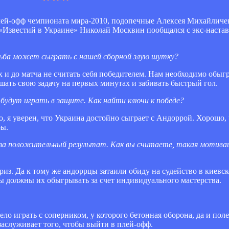
плей-офф чемпионата мира-2010, подопечные Алексея Михайличе
 «Известий в Украине» Николай Москвин пообщался с экс-наст
удьба может сыграть с нашей сборной злую шутку?
х и до матча не считать себя победителем. Нам необходимо обыг
ать свою задачу на первых минутах и забивать быстрый гол.
 будут играть в защите. Как найти ключи к победе?
то, я уверен, что Украина достойно сыграет с Андоррой. Хорошо,
ры.
 за положительный результат. Как вы считаете, такая мотив
риз. Да к тому же андоррцы затаили обиду на судейство в киевск
 должны их обыгрывать за счет индивидуального мастерства.
ело играть с соперником, у которого бетонная оборона, да и пол
 заслуживает того, чтобы выйти в плей-офф.