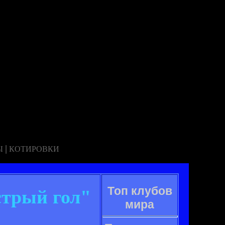
|
Ы
КОТИРОВКИ
Топ клубов
стрый гол"
мира