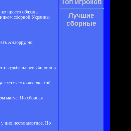
Топ игроков
нко просто обязаны
Лучшие
авником сборной Украины
сборные
рать Андорру, но
 что судьба нашей сборной в
ация может изменить ход
ом матче. Но сборная
е у них нестандартное. Но