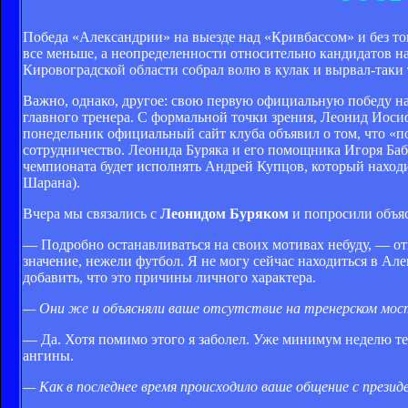
Победа «Александрии» на выезде над «Кривбассом» и без тог
все меньше, а неопределенности относительно кандидатов на
Кировоградской области собрал волю в кулак и вырвал-так
Важно, однако, другое: свою первую официальную победу на
главного тренера. С формальной точки зрения, Леонид Иосиф
понедельник официальный сайт клуба объявил о том, что «
сотрудничество. Леонида Буряка и его помощника Игоря Баби
чемпионата будет исполнять Андрей Купцов, который наход
Шарана).
Вчера мы связались с
Леонидом Буряком
и попросили объяс
— Подробно останавливаться на своих мотивах небуду, — о
значение, нежели футбол. Я не могу сейчас находиться в Ал
добавить, что это причины личного характера.
— Они же и объясняли ваше отсутствие на тренерском мост
— Да. Хотя помимо этого я заболел. Уже минимум неделю тем
ангины.
— Как в последнее время происходило ваше общение с прези