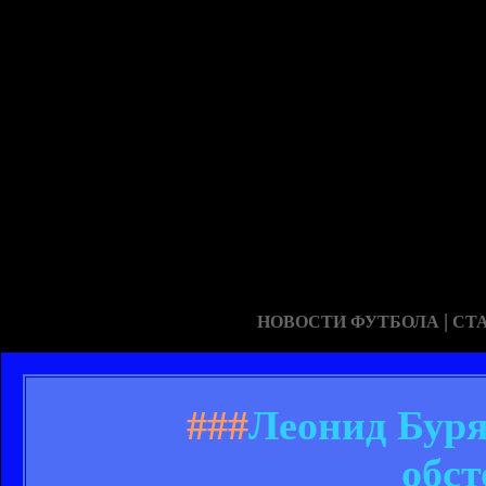
|
НОВОСТИ ФУТБОЛА
СТ
###
Леонид Буря
обст