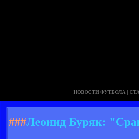
|
НОВОСТИ ФУТБОЛА
СТ
###
Леонид Буряк: "Сра