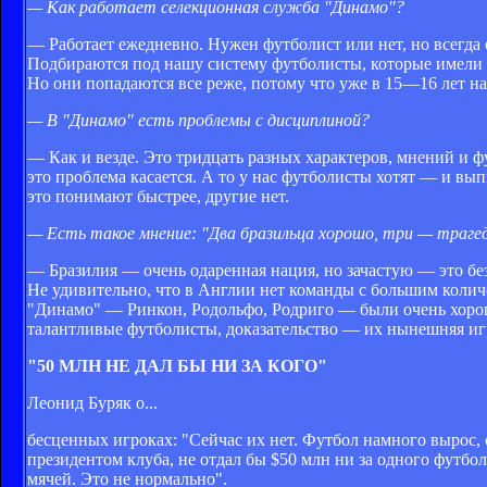
— Как работает селекционная служба "Динамо"?
— Работает ежедневно. Нужен футболист или нет, но всегда 
Подбираются под нашу систему футболисты, которые имели 
Но они попадаются все реже, потому что уже в 15—16 лет на
— В "Динамо" есть проблемы с дисциплиной?
— Как и везде. Это тридцать разных характеров, мнений и ф
это проблема касается. А то у нас футболисты хотят — и выпи
это понимают быстрее, другие нет.
— Есть такое мнение: "Два бразильца хорошо, три — трагед
— Бразилия — очень одаренная нация, но зачастую — это без
Не удивительно, что в Англии нет команды с большим количе
"Динамо" — Ринкон, Родольфо, Родриго — были очень хоро
талантливые футболисты, доказательство — их нынешняя иг
"50 МЛН НЕ ДАЛ БЫ НИ ЗА КОГО"
Леонид Буряк о...
бесценных игроках: "Сейчас их нет. Футбол намного вырос, 
президентом клуба, не отдал бы $50 млн ни за одного футбо
мячей. Это не нормально".