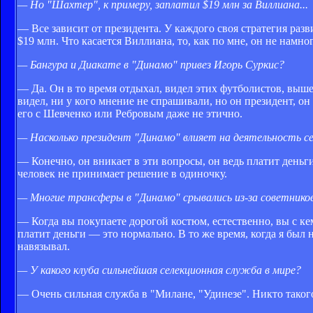
— Но "Шахтер", к примеру, заплатил $19 млн за Виллиана...
— Все зависит от президента. У каждого своя стратегия разв
$19 млн. Что касается Виллиана, то, как по мне, он не намн
— Бангура и Диакате в "Динамо" привез Игорь Суркис?
— Да. Он в то время отдыхал, видел этих футболистов, выше
видел, ни у кого мнение не спрашивали, но он президент, он
его с Шевченко или Ребровым даже не этично.
— Насколько президент "Динамо" влияет на деятельность с
— Конечно, он вникает в эти вопросы, он ведь платит деньг
человек не принимает решение в одиночку.
— Многие трансферы в "Динамо" срывались из-за советнико
— Когда вы покупаете дорогой костюм, естественно, вы с кем-
платит деньги — это нормально. В то же время, когда я был 
навязывал.
— У какого клуба сильнейшая селекционная служба в мире?
— Очень сильная служба в "Милане, "Удинезе". Никто таког