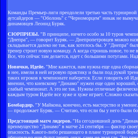
Команды Премьер-лиги преодолели третью часть турнирной 
аутсайдеров — "Оболонь" с "Черноморцем" никак не вымучат
динамовцев Леонид Буряк.
СЮРПРИЗЫ.
"В принципе, ничего особо за 10 туров чемпио
"Днепра", — говорит Буряк. — Днепропетровцев можно назв
складывается далеко не так, как хотелось бы. У "Днепра" бы
тренер строит новую команду. А когда строишь новое, то не 
Все, что сейчас там делается, идет с большими потугами. На
Новички, Идейе.
"Мне кажется, нам нужна еще одна сборная
в нее, имели в ней игровую практику и были под рукой тре
таких игроков в чемпионате наберется. Если говорить об Иде
мнении, что киевскому "Динамо" нужен еще один хороший, 
слабый чемпионат. А это не так. Нужны отличные физические
каждым туром Идейе все хуже и хуже играет. Сложно сказать,
Бомбардир.
"У Майкона, конечно, есть мастерство и умение.
— продолжает Буряк. — Считаю, что если бы у него были бо
Предстоящий матч лидеров.
"На сегодняшний день "Динам
преимущество "Динамо" в матче 24 сентября — фактор своего
опасность. Какого-либо решающего в плане турнирной борьбы
обязательно еще будут терять очки, сами не зная где. Это п