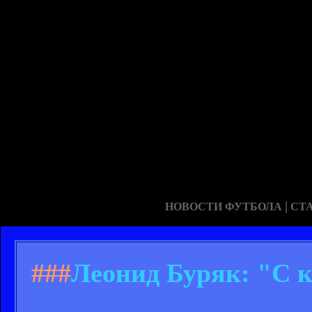
|
НОВОСТИ ФУТБОЛА
СТ
###
Леонид Буряк: "С к