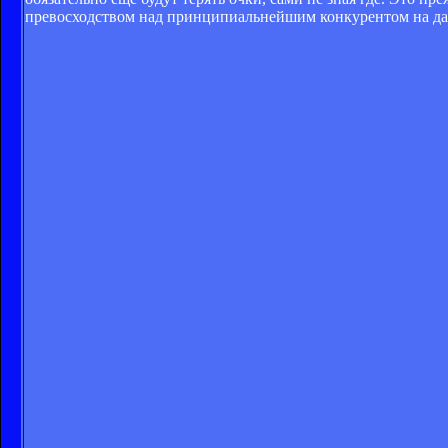
превосходством над принципиальнейшим конкурентом на да