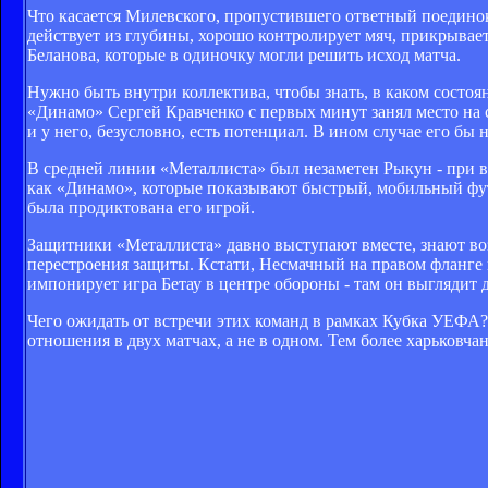
Что касается Милевского, пропустившего ответный поединок с
действует из глубины, хорошо контролирует мяч, прикрывае
Беланова, которые в одиночку могли решить исход матча.
Нужно быть внутри коллектива, чтобы знать, в каком состоя
«Динамо» Сергей Кравченко с первых минут занял место на 
и у него, безусловно, есть потенциал. В ином случае его бы 
В средней линии «Металлиста» был незаметен Рыкун - при вс
как «Динамо», которые показывают быстрый, мобильный футбо
была продиктована его игрой.
Защитники «Металлиста» давно выступают вместе, знают воз
перестроения защиты. Кстати, Несмачный на правом фланге иг
импонирует игра Бетау в центре обороны - там он выглядит 
Чего ожидать от встречи этих команд в рамках Кубка УЕФА? 
отношения в двух матчах, а не в одном. Тем более харьковча