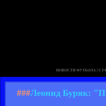
|
НОВОСТИ ФУТБОЛА
СТ
###
Леонид Буряк: "П