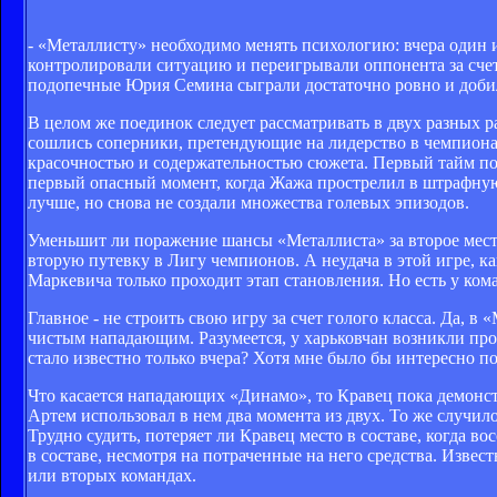
- «Металлисту» необходимо менять психологию: вчера один 
контролировали ситуацию и переигрывали оппонента за счет 
подопечные Юрия Семина сыграли достаточно ровно и доби
В целом же поединок следует рассматривать в двух разных ра
сошлись соперники, претендующие на лидерство в чемпионате
красочностью и содержательностью сюжета. Первый тайм пол
первый опасный момент, когда Жажа прострелил в штрафную,
лучше, но снова не создали множества голевых эпизодов.
Уменьшит ли поражение шансы «Металлиста» за второе место
вторую путевку в Лигу чемпионов. А неудача в этой игре, к
Маркевича только проходит этап становления. Но есть у ком
Главное - не строить свою игру за счет голого класса. Да,
чистым нападающим. Разумеется, у харьковчан возникли проб
стало известно только вчера? Хотя мне было бы интересно п
Что касается нападающих «Динамо», то Кравец пока демонс
Артем использовал в нем два момента из двух. То же случил
Трудно судить, потеряет ли Кравец место в составе, когда в
в составе, несмотря на потраченные на него средства. Изве
или вторых командах.