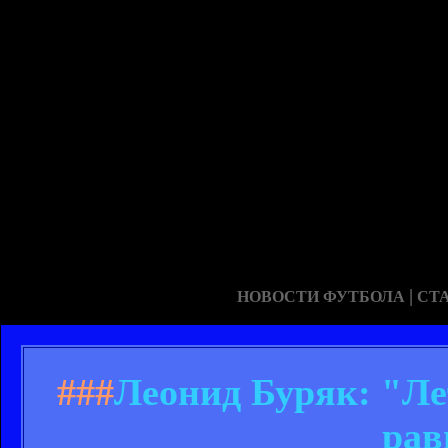
|
НОВОСТИ ФУТБОЛА
СТ
###
Леонид Буряк: "Ле
рав