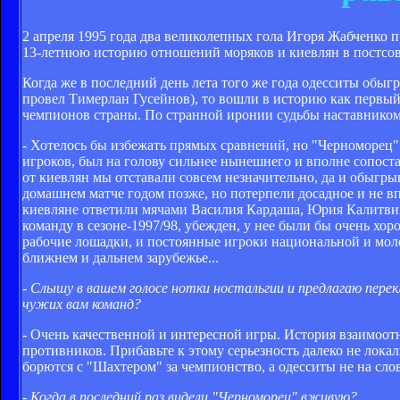
2 апреля 1995 года два великолепных гола Игоря Жабченко
13-летнюю историю отношений моряков и киевлян в постсов
Когда же в последний день лета того же года одесситы обы
провел Тимерлан Гусейнов), то вошли в историю как первы
чемпионов страны. По странной иронии судьбы наставник
- Хотелось бы избежать прямых сравнений, но "Черноморец"
игроков, был на голову сильнее нынешнего и вполне сопост
от киевлян мы отставали совсем незначительно, да и обыгр
домашнем матче годом позже, но потерпели досадное и не в
киевляне ответили мячами Василия Кардаша, Юрия Калитвин
команду в сезоне-1997/98, убежден, у нее были бы очень хо
рабочие лошадки, и постоянные игроки национальной и мол
ближнем и дальнем зарубежье...
- Слышу в вашем голосе нотки ностальгии и предлагаю пере
чужих вам команд?
- Очень качественной и интересной игры. История взаимо
противников. Прибавьте к этому серьезность далеко не лока
борются с "Шахтером" за чемпионство, а одесситы не на слов
- Когда в последний раз видели "Черноморец" вживую?