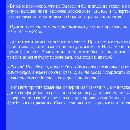
- Вполне возможно, что из Одессы я бы никуда не уехал, но
клубы высшей лиги, включая московские - ЦСКА и "Спартак".
из молодежной и юниорской сборной страны настойчиво звал
- Нужно заметить, что к родному клубу вы, как правило, о
79-м, 81-м и 83-м...
- Достаточно много забивал и в Одессе. При этом в канун иг
освистывали, стоило мне прикоснуться к мячу. Но на меня э
прямой вопрос: "А может, не поставим тебя на игру против "Ч
трибун за меня будут переживать родители и друзья?".
- Леонид Иосифович, напоследок задам вопрос, который мож
динамовцам в Киеве со счетом 0:2, вы не смогли сдержать 
повториться подобная ситуация в наши дни?
- Тот матч против команды Валерия Васильевича Лобановско
дисквалифицировала рефери из Кировограда до окончания сез
совершенно равной игре. Но сегодня уровень судейства в на
футбольный праздник. Сам я, если честно, горю желанием ув