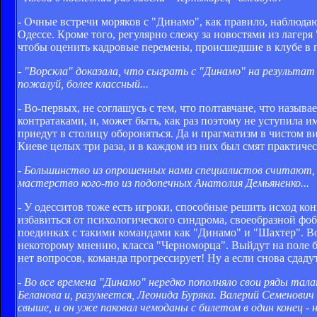
- Очные встречи моряков с "Динамо", как правило, наблюдаю
Одессе. Кроме того, регулярно слежу за новостями из лагеря
чтобы оценить кадровые перемены, происшедшие в клубе в 
- "Ворскла" доказала, что сыграть с "Динамо" на результат
пожалуй, более классный...
- Во-первых, не соглашусь с тем, что полтавчане, что назы
контратаками, и, может быть, как раз поэтому не уступила и
приедут в столицу обороняться. Да и прагматизм в чистом в
Киеве целых три раза, и в каждом из них был смят практичес
- Большинство из опрошенных нами специалистов считают, ч
мастерство кого-то из подопечных Анатолия Демьяненко...
- У одесситов тоже есть игроки, способные решить исход кон
избавиться от психологического синдрома, своеобразной фоби
поединках с такими командами как "Динамо" и "Шахтер". Во
некоторому мнению, класса "Черноморца". Выйдут на поле б
нет вопросов, команда прогрессирует! Ну а если снова сдадутс
- Во все времена "Динамо" нередко пополняло свои ряды т
Беланова и, разумеется, Леонида Буряка. Валерий Семенович
свыше, и он уже паковал чемоданы с билетом в один конец - н