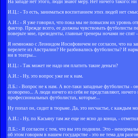
На западе нет этого, люди знают меру. Нет ничего такого: ни 
И.Ц.: - То есть, заниматься воспитанием этих людей нет см
А.И.: - Я уже говорил, что пока мы не повысим их уровнь от
фактор. Прежде всего, ее должны чувствовать футболисты пер
поверьте мне, президенты, главные тренеры ночами не спят 
Я немножко с Леонидом Иосифовичем не согласен, что на зап
перелете из Австралии? Не разбивались футболисты? И наркот
ни в театры...
И.Ц.: - Так может не надо им платить такие деньги?
А.И.: - Ну, это вопрос уже не к нам.
Л.Б.: - Вопрос не к нам. А все-таки западные футболисты - 
оговорено... А люди ничего из себя не представляют, ничего
профессиональных футболистах, которые...
Ну попал он, сидит в тюрьме. Да, это несчастье, с каждым мо
А.И.: - Ну, по Касьяну там же еще не ясно до конца, - отмет
Л.Б.: - Я согласен с тем, что вы это подняли. Это - ненорма
об этом говорим в нашем государстве - это не тема для разго