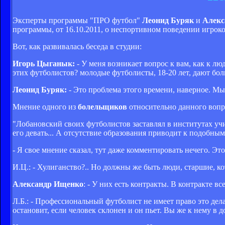
Эксперты программы "ПРО футбол"
Леонид Буряк
и
Алекс
программы, от 16.10.2011, о неспортивном поведении игрок
Вот, как развивалась беседа в студии:
Игорь Цыганык:
- У меня возникает вопрос к вам, как к л
этих футболистов? молодые футболисты, 18-20 лет, дают боль
Леонид Буряк:
- Это проблема этого времени, наверное. Мы
Мнение одного из
болельщиков
относительно данного вопр
"Лобановский своих футболистов заставлял в институтах уч
его девать... А отсутствие образования приводит к подобны
- Я свое мнение сказал, тут даже комментировать нечего. Это
И.Ц.: - Хулиганство?.. Но должны же быть люди, старшие, к
Александр Ищенко
: - У них есть контракты. В контракте вс
Л.Б.: - Профессиональный футболист не имеет право это дела
остановит, если человек склонен и он пьет. Вы же к нему в до