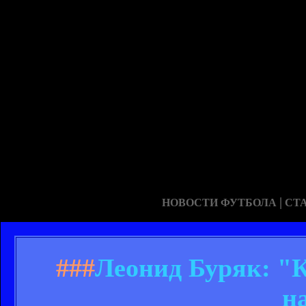
|
НОВОСТИ ФУТБОЛА
СТ
###
Леонид Буряк: "К
н