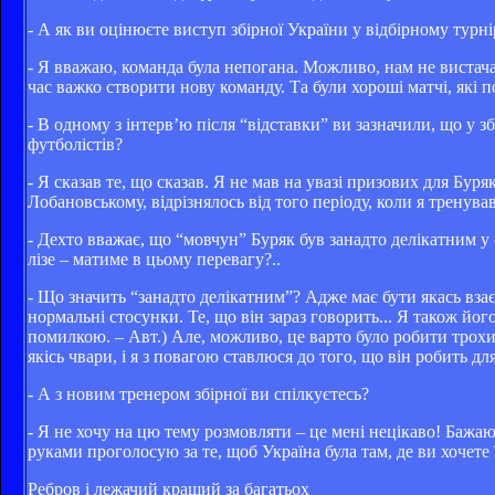
- А як ви оцінюєте виступ збірної України у відбірному турні
- Я вважаю, команда була непогана. Можливо, нам не вистачал
час важко створити нову команду. Та були хороші матчі, які п
- В одному з інтерв’ю після “відставки” ви зазначили, що у 
футболістів?
- Я сказав те, що сказав. Я не мав на увазі призових для Бур
Лобановському, відрізнялось від того періоду, коли я тренува
- Дехто вважає, що “мовчун” Буряк був занадто делікатним у
лізе – матиме в цьому перевагу?..
- Що значить “занадто делікатним”? Адже має бути якась взає
нормальні стосунки. Те, що він зараз говорить... Я також йо
помилкою. – Авт.) Але, можливо, це варто було робити трохи 
якісь чвари, і я з повагою ставлюся до того, що він робить дл
- А з новим тренером збірної ви спілкуєтесь?
- Я не хочу на цю тему розмовляти – це мені нецікаво! Бажа
руками проголосую за те, щоб Україна була там, де ви хочете ї
Ребров і лежачий кращий за багатьох