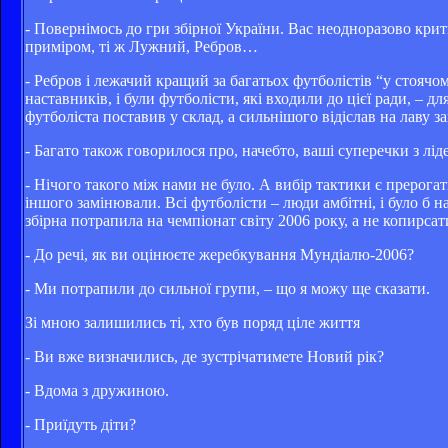
- Повернімось до гри збірної України. Вас неодноразово крит
приміром, ті ж Лужний, Ребров…
- Ребров і лежачий кращий за багатьох футболістів “у стоячо
наставників, і були футболісти, які входили до цієї ради, – 
футболіста поставив у склад, а сильнішого відіслав на лаву з
- Багато також говорилося про, начебто, ваші суперечки з л
- Нічого такого між нами не було. А вибір тактики є прерога
іншого замінювали. Всі футболісти – люди амбітні, і було б н
збірна потрапила на чемпіонат світу 2006 року, а не копирса
- До речі, як ви оцінюєте жеребкування Мундіалю-2006?
- Ми потрапили до сильної групи, – що я можу ще сказати.
Зі мною залишились ті, хто був поряд ціле життя
- Ви вже визначились, де зустрічатимете Новий рік?
- Вдома з дружиною.
- Приїдуть діти?