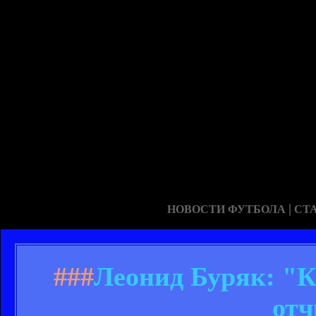
|
НОВОСТИ ФУТБОЛА
СТ
###
Леонид Буряк: "К
отч