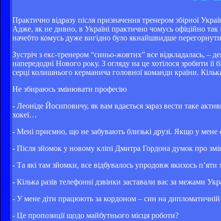
Практично відразу після призначення тренером збірної Укра
Адже, як не дивно, в Україні практично чомусь офіційно так і
начебто комусь дуже вигідно було якнайшвидше перегорнути ц
Зустріч з екс-тренером “синьо-жовтих” все відкладалась, – 
напередодні Нового року. З огляду на це хотілося зробити її 
серці колишнього керманича головної команди країни. Кілька
Не збираюсь змінювати професію
- Леоніде Йосиповичу, як вам вдається зараз вести таке активн
хокеї…
- Мені приємно, що не забувають близькі друзі. Якщо у мене є
- Після зйомок у новому кліпі Дмитра Гордона думок про змін
- Та які там зйомки, все відбувалось упродовж якихось п’яти
- Кілька разів телефонні дзвінки заставали вас за межами Ук
- У мене діти працюють за кордоном – син на дипломатичній 
- Це пропозиції щодо майбутнього місця роботи?