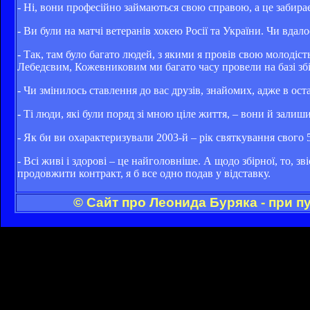
- Ні, вони професійно займаються свою справою, а це забирає
- Ви були на матчі ветеранів хокею Росії та України. Чи вдал
- Так, там було багато людей, з якими я провів свою молоді
Лебедєвим, Кожевниковим ми багато часу провели на базі з
- Чи змінилось ставлення до вас друзів, знайомих, адже в оста
- Ті люди, які були поряд зі мною ціле життя, – вони й зали
- Як би ви охарактеризували 2003-й – рік святкування свого 5
- Всі живі і здорові – це найголовніше. А щодо збірної, то, 
продовжити контракт, я б все одно подав у відставку.
© Сайт про Леонида Буряка - при 