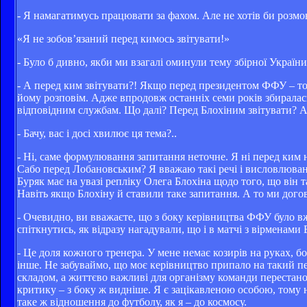
- Я намагатимусь працювати за фахом. Але не хотів би розмов
«Я не зобов’язаний перед кимось звітувати!»
- Було б дивно, якби ми взагалі оминули тему збірної Україн
- А перед ким звітувати?! Якщо перед президентом ФФУ – то 
йому розповім. Адже впродовж останніх семи років збиралась
відповідним службам. Що далі? Перед Блохіним звітувати? А 
- Бачу, вас і досі хвилює ця тема?..
- Ні, саме формулювання запитання неточне. Я ні перед ким
Сабо перед Лобановським? Я вважаю такі речі і висловлюван
Буряк має на увазі репліку Олега Блохіна щодо того, що він т
Навіть якщо Блохіну й ставили таке запитання. А то ми дого
- Очевидно, ви вважаєте, що з боку керівництва ФФУ було в
спіткнутись, як відразу нагадували, що і в матчі з вірменами
- Це доля кожного тренера. У мене немає козирів на руках, бо 
інше. Не забуваймо, що моє керівництво припало на такий пер
складом, а життєво важливі для організму команди перестано
критику – з боку ж видніше. Я є зацікавленою особою, тому н
таке ж відношення до футболу, як я – до космосу.