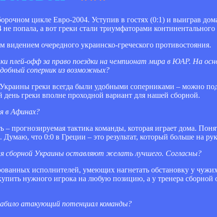
рочном цикле Евро-2004. Уступив в гостях (0:1) и выиграв дома
 не попала, а вот греки стали триумфаторами континентального
 видением очередного украинско-греческого противостояния.
ки плей-офф за право поездки на чемпионат мира в ЮАР. На ос
удобный соперник из возможных?
й Украины греки всегда были удобными соперниками – можно под
 день греки вполне проходной вариант для нашей сборной.
я в Афинах?
ь – прогнозируемая тактика команды, которая играет дома. Пон
 Думаю, что 0:0 в Греции – это результат, который больше на рук
ия сборной Украины оставляют желать лучшего. Согласны?
цированных исполнителей, умеющих нагнетать обстановку у чужи
ут купить нужного игрока на любую позицию, а у тренера сборн
лабило атакующий потенциал команды?