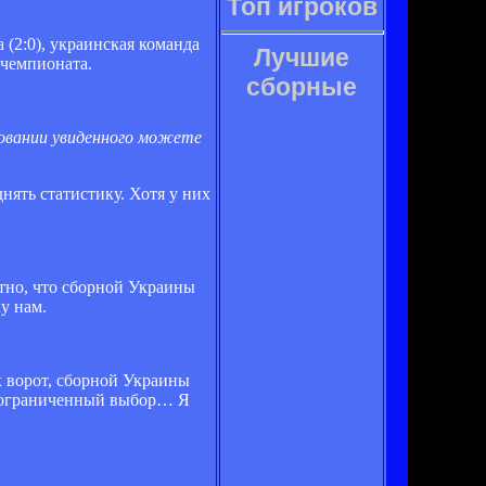
Топ игроков
 (2:0), украинская команда
Лучшие
 чемпионата.
сборные
новании увиденного можете
нять статистику. Хотя у них
ятно, что сборной Украины
у нам.
х ворот, сборной Украины
ой ограниченный выбор… Я