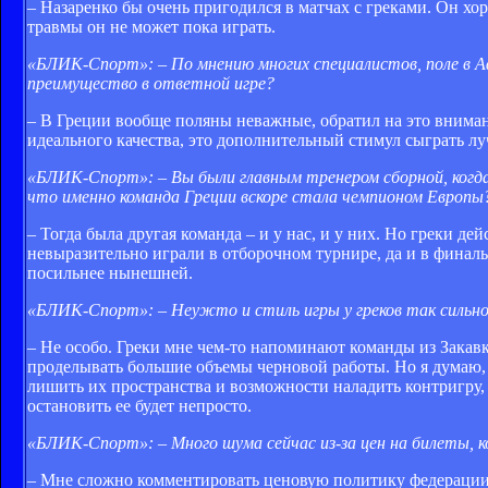
– Назаренко бы очень пригодился в матчах с греками. Он хор
травмы он не может пока играть.
«БЛИК-Спорт»: – По мнению многих специалистов, поле в А
преимущество в ответной игре?
– В Греции вообще поляны неважные, обратил на это внимани
идеального качества, это дополнительный стимул сыграть лу
«БЛИК-Спорт»: – Вы были главным тренером сборной, когда
что именно команда Греции вскоре стала чемпионом Европы
– Тогда была другая команда – и у нас, и у них. Но греки 
невыразительно играли в отборочном турнире, да и в финаль
посильнее нынешней.
«БЛИК-Спорт»: – Неужто и стиль игры у греков так сильно
– Не особо. Греки мне чем-то напоминают команды из Закавк
проделывать большие объемы черновой работы. Но я думаю, 
лишить их пространства и возможности наладить контригру, 
остановить ее будет непросто.
«БЛИК-Спорт»: – Много шума сейчас из-за цен на билеты
– Мне сложно комментировать ценовую политику федерации. 