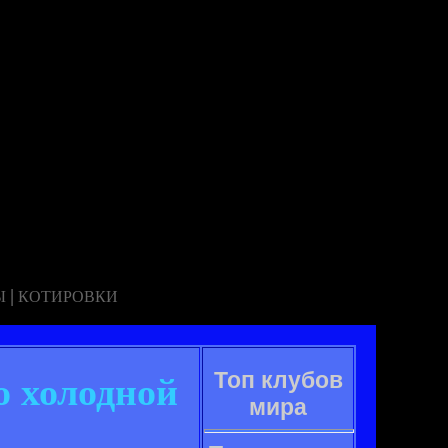
|
Ы
КОТИРОВКИ
Топ клубов
о холодной
мира