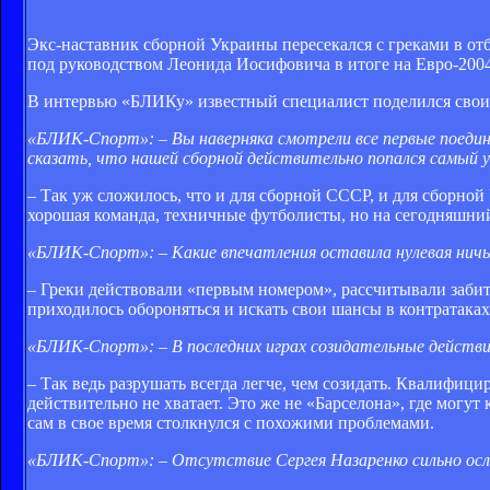
Экс-наставник сборной Украины пересекался с греками в отбо
под руководством Леонида Иосифовича в итоге на Евро-2004
В интервью «БЛИКу» известный специалист поделился своим
«БЛИК-Спорт»: – Вы наверняка смотрели все первые поедин
сказать, что нашей сборной действительно попался самый 
– Так уж сложилось, что и для сборной СССР, и для сборно
хорошая команда, техничные футболисты, но на сегодняшний
«БЛИК-Спорт»: – Какие впечатления оставила нулевая ничь
– Греки действовали «первым номером», рассчитывали забит
приходилось обороняться и искать свои шансы в контратаках.
«БЛИК-Спорт»: – В последних играх созидательные действ
– Так ведь разрушать всегда легче, чем созидать. Квалифи
действительно не хватает. Это же не «Барселона», где мог
сам в свое время столкнулся с похожими проблемами.
«БЛИК-Спорт»: – Отсутствие Сергея Назаренко сильно ос