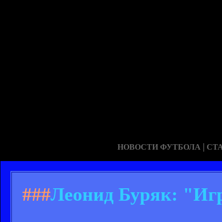
|
НОВОСТИ ФУТБОЛА
СТ
###
Леонид Буряк: "Игр