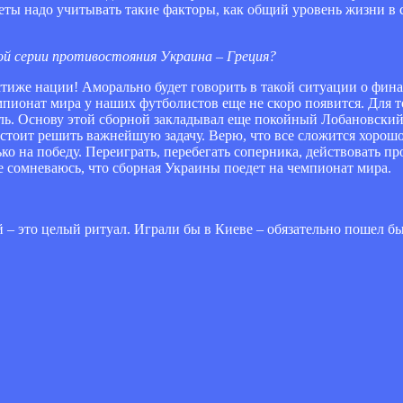
еты надо учитывать такие факторы, как общий уровень жизни в с
й серии противостояния Украина – Греция?
рестиже нации! Аморально будет говорить в такой ситуации о ф
емпионат мира у наших футболистов еще не скоро появится. Для 
ль. Основу этой сборной закладывал еще покойный Лобановский
дстоит решить важнейшую задачу. Верю, что все сложится хорош
ко на победу. Переиграть, перебегать соперника, действовать пр
не сомневаюсь, что сборная Украины поедет на чемпионат мира.
й – это целый ритуал. Играли бы в Киеве – обязательно пошел бы