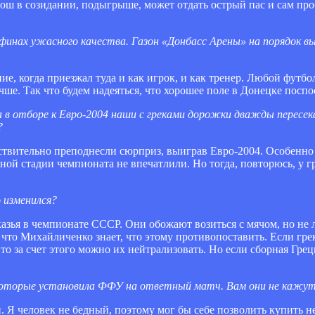
ош в созидании, подыгрыше, может отдать острый пас и сам проб
финах ужасного качества. Газон «Донбасс Арены» на порядок в
е, когда приезжал туда и как игрок, и как тренер. Любой футбол
чше. Так что будем надеяться, что хорошее поле в Донецке посп
 в отборе к Евро-2004 наши с греками дорожки дважды пересек
?
действительно преподнесли сюрприз, выиграв Евро-2004. Особенно
ной стадии чемпионата не впечатлили. Но тогда, повторюсь, у г
 изменился?
азья в чемпионате СССР. Они обожают возиться с мячом, но не л
что Михайличенко знает, что этому противопоставить. Если гре
то за счет этого можно их нейтрализовать. Но если сборная Грец
, которые установила ФФУ на ответный матч. Вам они не кажу
Я человек не бедный, поэтому мог бы себе позволить купить не