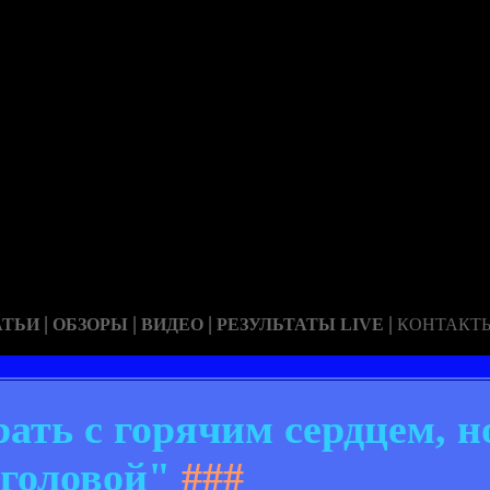
|
|
|
|
АТЬИ
ОБЗОРЫ
ВИДЕО
РЕЗУЛЬТАТЫ LIVE
КОНТАКТ
ать с горячим сердцем, н
головой"
###