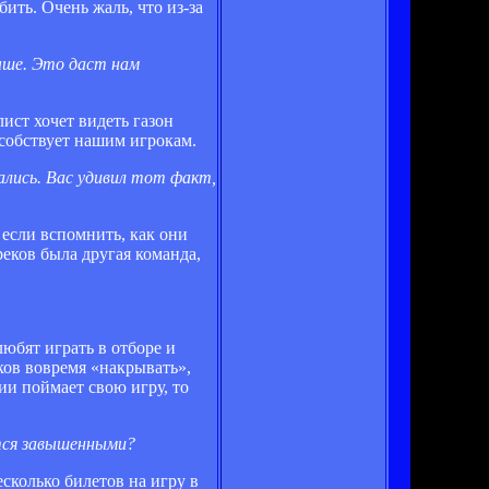
ить. Очень жаль, что из-за
ыше. Это даст нам
ист хочет видеть газон
особствует нашим игрокам.
ались. Вас удивил тот факт,
 если вспомнить, как они
реков была другая команда,
юбят играть в отборе и
ков вовремя «накрывать»,
ии поймает свою игру, то
тся завышенными?
сколько билетов на игру в