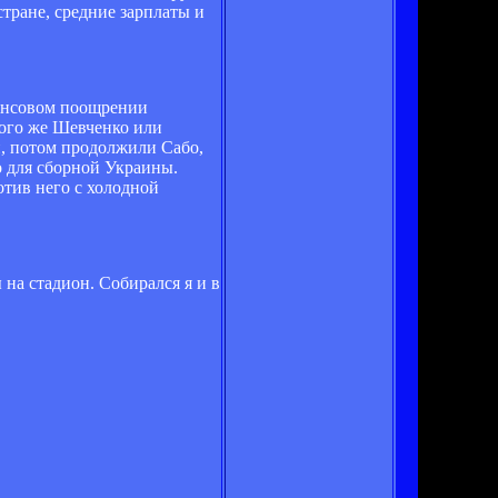
тране, средние зарплаты и
инансовом поощрении
того же Шевченко или
, потом продолжили Сабо,
о для сборной Украины.
отив него с холодной
 на стадион. Собирался я и в