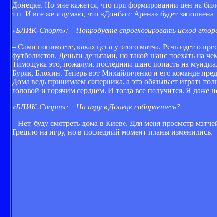
Донецке. Но мне кажется, что при формировании цен на бил
т.п. И все же я думаю, что «Донбасс Арена» будет заполнена.
«БЛИК-Спорт»: – Попробуете спрогнозировать исход второ
– Сами понимаете, какая цена у этого матча. Речь идет о п
футболистов. Деньги деньгами, но такой шанс поехать на ч
Тимощука это, пожалуй, последний шанс попасть на мундиа
Буряк, Блохин. Теперь вот Михайличенко и его команде пре
Дома ведь принимаем соперника, а это обязывает играть толь
головой и горячим сердцем. И тогда все получится. Я даже 
«БЛИК-Спорт»: – На игру в Донецк собираетесь?
– Нет, буду смотреть дома в Киеве. Для меня просмотр матче
Грецию на игру, но в последний момент планы изменились.