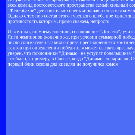
всех команд постсоветского пространства самый сильный со
"Фенербахче" действительно очень хорошая и опытная команда
Однако с тех пор состав этого турецкого клуба претерпел 
противостоять которым, прямо скажем, непросто.
И все-таки, по моему мнению, сегодняшнее "Динамо", учитыв
Лиги чемпионов (конечно же, при условии суммарной победы 
число соискателей главного приза престижнейшего континен
фактор при определении победителя может сыграть чрезвыча
уверен, что поклонники "Динамо" не уступят болельщикам "
это было, к примеру, в Одессе, когда "Динамо" оспаривало 
первый блин сезона для киевлян не получился комом.