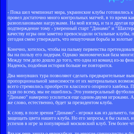
- Пока шел чемпионат мира, украинские клубы готовились к
провел достаточно много контрольных матчей, в то время к
разноплановыми нагрузками. На мой взгляд, и та и другая п
подтверждение тому - уверенный старт "Динамо" и "Шахтера"
качеству игры они заметно превосходили остальные клубы,
сегодня смею утверждать, что нешуточная борьба за золоты
Конечно, хотелось, чтобы на пальму первенства претендовали
бы на пользу его лидерам. Однако экономическая база многи
Между тем дело дошло до того, что одна из команд из-за фи
Надеюсь, подобная история больше не повторится.
Два минувших тура позволяют сделать предварительные выво
пропорциональной зависимости от их материальных возможно
всего стремились приобрести классного опорного хавбека. П
судя по всему, мы не ошиблись. Это универсальный футболис
"Динамо" намерено усилиться еще одним-двумя игроками. 
же слово, естественно, будет за президентом клуба.
К слову, в поле зрения "Динамо" - игроки как из дальнего, т
защищать цвета нашего клуба. Но его запросы, я бы сказал,
успехов в игре за популярный московский клуб. Тем более ч
Раз уж речь зашла о еврокубках, то многие специалисты и