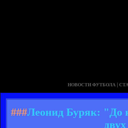
|
НОВОСТИ ФУТБОЛА
СТ
###
Леонид Буряк: "До 
двух