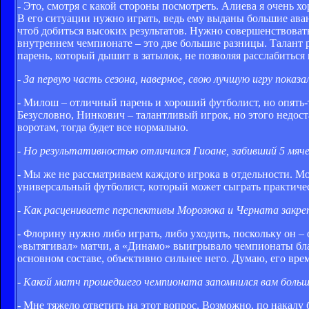
- Это, смотря с какой стороны посмотреть. Алиева я очень х
В его ситуации нужно играть, ведь ему выданы большие ава
чтоб добиться высоких результатов. Нужно совершенствовать
внутреннем чемпионате – это две большие разницы. Талант р
парень, который дышит в затылок, не позволяя расслабиться и
- За первую часть сезона, наверное, свою лучшую игру показ
- Милош – отличный парень и хороший футболист, но опять-т
Безусловно, Нинкович – талантливый игрок, но этого недост
воротам, тогда будет все нормально.
- Но результативностью отличился Гиоане, забивший 5 мяч
- Мы же не рассматриваем каждого игрока в отдельности. М
универсальный футболист, который может сыграть практиче
- Как расцениваете перспективы Морозюка и Черната закреп
- Флорину нужно либо играть, либо уходить, поскольку он –
«вытягивал» матчи, а «Динамо» выигрывало чемпионаты благо
основном составе, объективно сильнее него. Думаю, его вре
- Какой матч прошедшего чемпионата запомнился вам больш
- Мне тяжело ответить на этот вопрос. Возможно, по накалу