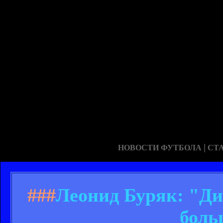
|
НОВОСТИ ФУТБОЛА
СТ
###
Леонид Буряк: "Д
боль