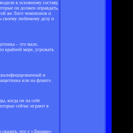
дводили к основному составу.
оторые он должен оправдать,
 той же Лиге чемпионов и
ть своему любимому делу и
итника – это мало.
по крайней мере, угрожать
ь квалифицированный и
защитника или на фланге.
ы, когда он на себе
которые сейчас играют в
 сказать, что у «Динамо»