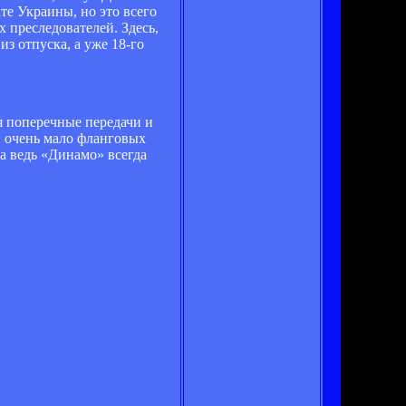
те Украины, но это всего
 преследователей. Здесь,
з отпуска, а уже 18-го
я поперечные передачи и
: очень мало фланговых
 а ведь «Динамо» всегда