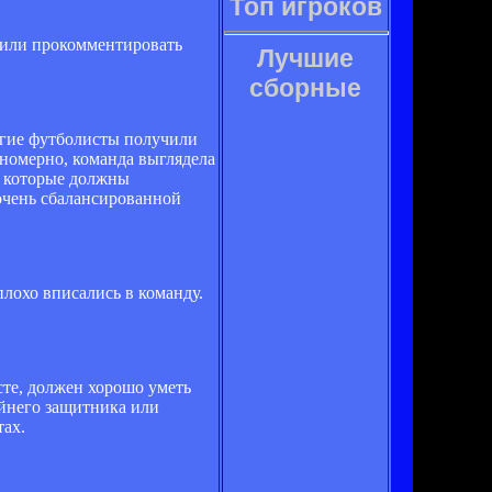
Топ игроков
сили прокомментировать
Лучшие
сборные
ногие футболисты получили
ономерно, команда выглядела
, которые должны
очень сбалансированной
еплохо вписались в команду.
сте, должен хорошо уметь
айнего защитника или
тах.