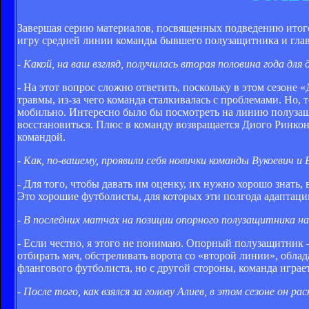
Завершая серию материалов, посвященных подведению итог
игру средней линии команды бывшего полузащитника и гла
- Какой, на ваш взгляд, получилась вторая половина года дл
- На этот вопрос сложно ответить, поскольку в этом сезоне
травмы, из-за чего команда сталкивалась с проблемами. Но,
мобильно. Интересно было бы посмотреть на линию полузащи
восстановиться. Плюс в команду возвращается Диого Ринкон
командой.
- Как, по-вашему, проявили себя новички команды Вукоевич и
- Для того, чтобы давать им оценку, их нужно хорошо знать, 
Это хорошие футболисты, для которых эти полгода адаптац
- В последних матчах на позиции опорного полузащитника на
- Если честно, я этого не понимаю. Опорный полузащитник 
отбирать мяч, обстреливать ворота со «второй линии», обла
флангового футболиста, но с другой стороны, команда играет
- После того, как взялся за голову Алиев, в этом сезоне он р