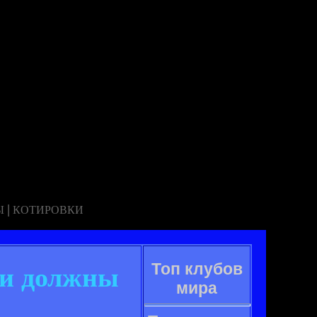
|
Ы
КОТИРОВКИ
Топ клубов
ки должны
мира