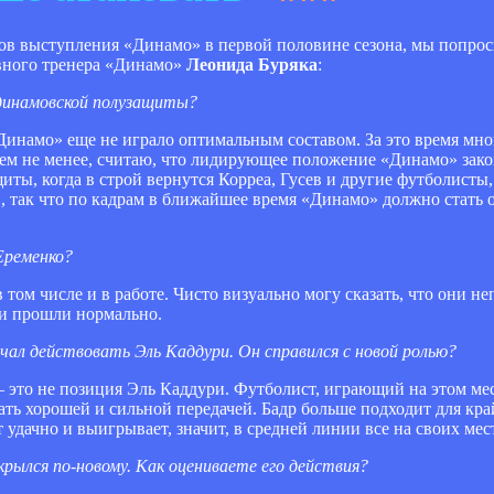
ов выступления «Динамо» в первой половине сезона, мы попро
вного тренера «Динамо»
Леонида Буряка
:
я динамовской полузащиты?
 «Динамо» еще не играло оптимальным составом. За это время м
 тем не менее, считаю, что лидирующее положение «Динамо» зак
ты, когда в строй вернутся Корреа, Гусев и другие футболисты
, так что по кадрам в ближайшее время «Динамо» должно стать 
 Еременко?
в том числе и в работе. Чисто визуально могу сказать, что они н
ии прошли нормально.
чал действовать Эль Каддури. Он справился с новой ролью?
– это не позиция Эль Каддури. Футболист, играющий на этом ме
дать хорошей и сильной передачей. Бадр больше подходит для кр
 удачно и выигрывает, значит, в средней линии все на своих мес
аскрылся по-новому. Как оцениваете его действия?