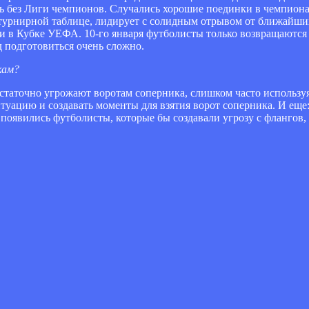
ь без Лиги чемпионов. Случались хорошие поединки в чемпиона
турнирной таблице, лидирует с солидным отрывом от ближайших
и в Кубке УЕФА. 10-го января футболисты только возвращаются и
д подготовиться очень сложно.
кам?
достаточно угрожают воротам соперника, слишком часто использу
итуацию и создавать моменты для взятия ворот соперника. И еще
 появились футболисты, которые бы создавали угрозу с флангов,