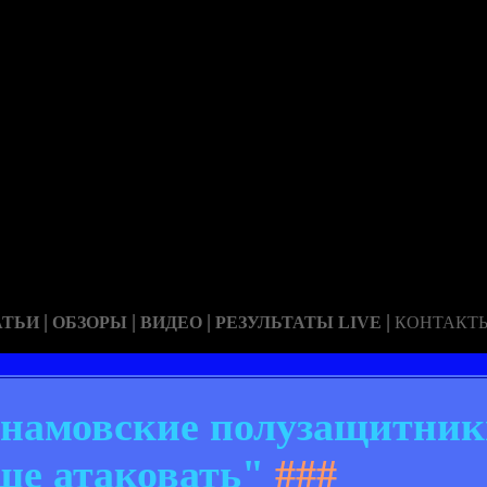
|
|
|
|
АТЬИ
ОБЗОРЫ
ВИДЕО
РЕЗУЛЬТАТЫ LIVE
КОНТАКТ
инамовские полузащитни
ше атаковать"
###