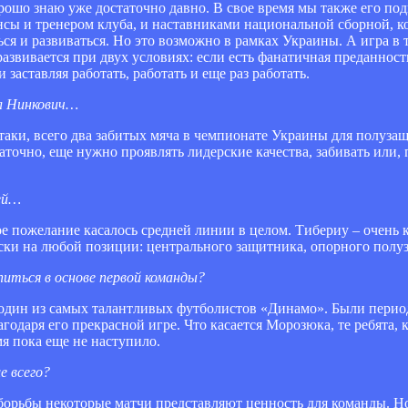
орошо знаю уже достаточно давно. В свое время мы также его по
нсы и тренером клуба, и наставниками национальной сборной, к
ся и развиваться. Но это возможно в рамках Украины. А игра в
азвивается при двух условиях: если есть фанатичная преданнос
 заставляя работать, работать и еще раз работать.
ал Нинкович…
аки, всего два забитых мяча в чемпионате Украины для полузащ
аточно, еще нужно проявлять лидерские качества, забивать или, 
ей…
ое пожелание касалось средней линии в целом. Тибериу – очен
ски на любой позиции: центрального защитника, опорного полу
иться в основе первой команды?
 один из самых талантливых футболистов «Динамо». Были период
даря его прекрасной игре. Что касается Морозюка, те ребята, 
мя пока еще не наступило.
е всего?
 борьбы некоторые матчи представляют ценность для команды. Но