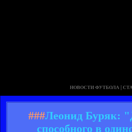
|
НОВОСТИ ФУТБОЛА
СТ
###
Леонид Буряк: "
способного в один