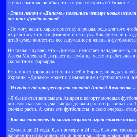
столь серьезные ошибки, то что уже говорить об Украине...-
- Этим летом в «Динамо» появились четыре новых исполн
от этих футболистов?
- Не могу давать характеристику игрокам, ведь для того чт
их работой, хотя эти фамилии и на слуху. Как футболист, от
штаб сумел воплотить все задуманное в жизнь, а футболисты
Но также я думаю, что «Динамо» недостает нападающего, спо
Артем Милевский , играют из глубины, часто отрабатывая в 
скоростного форварда.
Есть много хороших исполнителей в Европе, но ведь у клуб
Украины «Динамо» может и с нынешними футболистами, а в
- Из года в год прогрессирует молодой Андрей Ярмоленко...-
- Я бы не стал записывать Андрея в когорту молодых футбо
динамовская молодежь как раз должна расти и развиваться. 
сложно расти. А когда эти футболисты, в свою очередь, стан
- Как вы считаете, до какого возраста игрок может наз
- Думаю, до 21 года. Я, к примеру, в 24 года был уже трех
дарованию и правильно его использовал. Ведь можно взять л