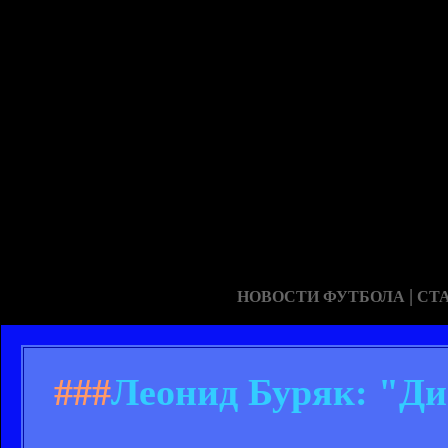
|
НОВОСТИ ФУТБОЛА
СТ
###
Леонид Буряк: "Дин