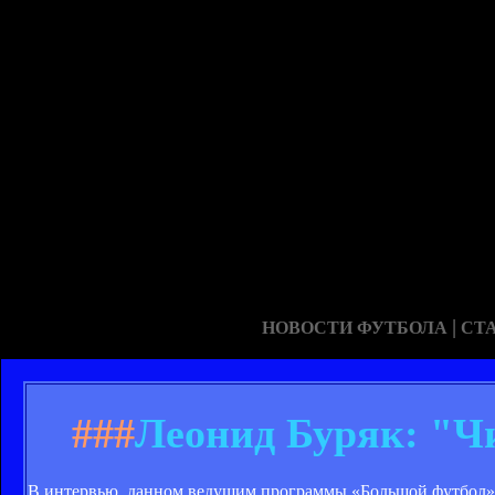
|
НОВОСТИ ФУТБОЛА
СТ
###
Леонид Буряк: "Ч
В интервью, данном ведущим программы «Большой футбо