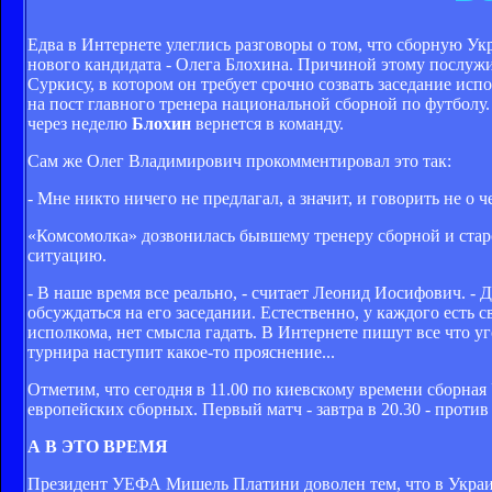
Едва в Интернете улеглись разговоры о том, что сборную У
нового кандидата - Олега Блохина. Причиной этому послу
Суркису, в котором он требует срочно созвать заседание ис
на пост главного тренера национальной сборной по футболу
через неделю
Блохин
вернется в команду.
Сам же Олег Владимирович прокомментировал это так:
- Мне никто ничего не предлагал, а значит, и говорить не о че
«Комсомолка» дозвонилась бывшему тренеру сборной и ста
ситуацию.
- В наше время все реально, - считает Леонид Иосифович. - 
обсуждаться на его заседании. Естественно, у каждого есть с
исполкома, нет смысла гадать. В Интернете пишут все что у
турнира наступит какое-то прояснение...
Отметим, что сегодня в 11.00 по киевскому времени сборная
европейских сборных. Первый матч - завтра в 20.30 - проти
А В ЭТО ВРЕМЯ
Президент УЕФА Мишель Платини доволен тем, что в Украи