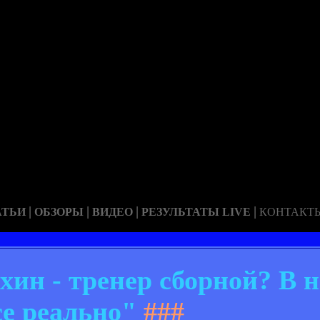
|
|
|
|
АТЬИ
ОБЗОРЫ
ВИДЕО
РЕЗУЛЬТАТЫ LIVE
КОНТАКТ
хин - тренер сборной? В 
се реально"
###