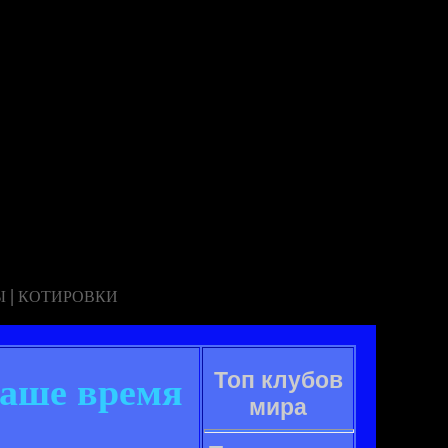
|
Ы
КОТИРОВКИ
Топ клубов
наше время
мира