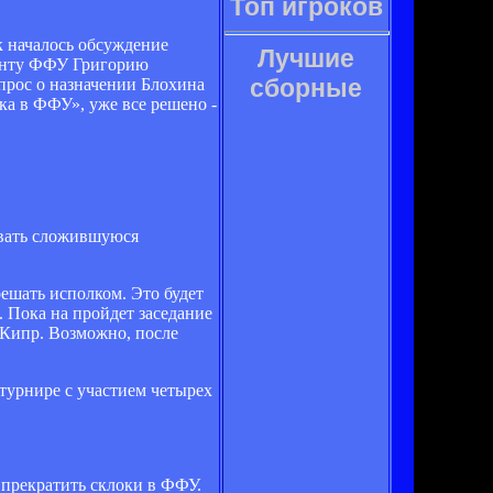
Топ игроков
к началось обсуждение
Лучшие
денту ФФУ Григорию
сборные
опрос о назначении Блохина
ка в ФФУ», уже все решено -
вать сложившуюся
решать исполком. Это будет
ы. Пока на пройдет заседание
 Кипр. Возможно, после
 турнире с участием четырех
прекратить склоки в ФФУ.