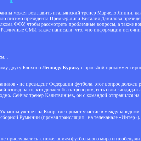
краины может возглавить итальянский тренер Марчело Липпи, ка
жило письмо президента Премьер-лиги Виталия Данилова прези
полкома ФФУ, чтобы рассмотреть проблемные вопросы, а также в
. Различные СМИ также написали, что, «по информации источни
м...
рому другу Блохина
Леониду Буряку
с просьбой прокомментиро
Данилов - не президент Федерации футбола, этот вопрос должен 
вой взгляд на то, кто должен быть тренером, есть свои кандидат
годно. Сейчас тренер Калитвинцев, он с командой отправился на
 Украины улетает на Кипр, где примет участие в международном
в сборной Румынии (прямая трансляция - на телеканале «Интер»).
не прислушались к пожеланиям футбольного мира и пообещали 