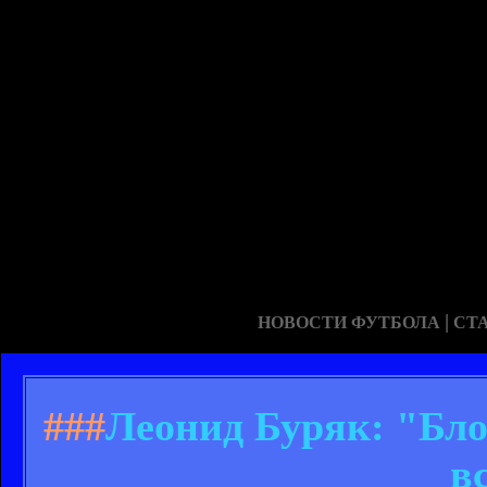
|
НОВОСТИ ФУТБОЛА
СТ
###
Леонид Буряк: "Бло
в