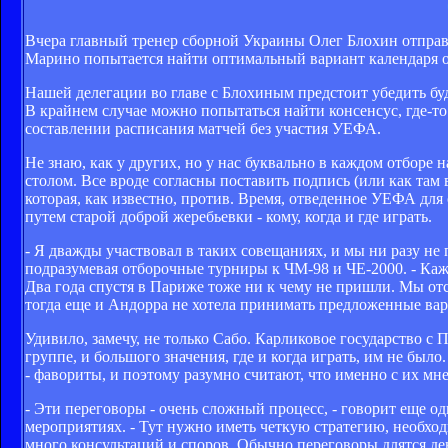
Вчера главный тренер сборной Украины Олег Блохин отправи
Марино попытается найти оптимальный вариант календаря 
Нашей делегации во главе с Блохиным предстоит убедить бу
В крайнем случае можно попытаться найти консенсус, где-то 
составлении расписания матчей без участия УЕФА.
Не знаю, как у других, но у нас буквально в каждом отборе 
столом. Все вроде согласны поставить подпись (или как там 
которая, как известно, против. Время, отведенное УЕФА дл
путем старой доброй жеребьевки - кому, когда и где играть.
- Я дважды участвовал в таких совещаниях, и мы ни разу н
подразумевая отборочные турниры к ЧМ-98 и ЧЕ-2000. - Каже
Два года спустя в Париже тоже ни к чему не пришли. Мы отс
тогда еще и Андорра не хотела принимать предложенные вар
Удивило, замечу, не только Сабо. Карликовое государство с
группе, и большого значения, где и когда играть, им не был
- фавориты, и поэтому разумно считают, что именно с их мн
- Эти переговоры - очень сложный процесс, - говорит еще 
мероприятиях. - Тут нужно иметь четкую стратегию, необхо
много консультаций и споров. Обычно переговоры длятся ден