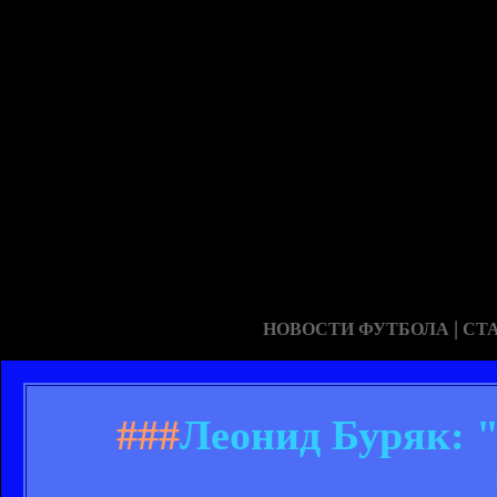
|
НОВОСТИ ФУТБОЛА
СТ
###
Леонид Буряк: "