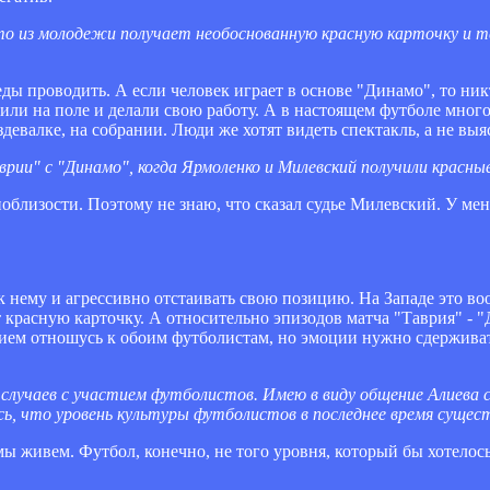
о из молодежи получает необоснованную красную карточку и 
ды проводить. А если человек играет в основе "Динамо", то никт
или на поле и делали свою работу. А в настоящем футболе много
здевалке, на собрании. Люди же хотят видеть спектакль, а не в
ии" с "Динамо", когда Ярмоленко и Милевский получили красные
поблизости. Поэтому не знаю, что сказал судье Милевский. У мен
.
ь к нему и агрессивно отстаивать свою позицию. На Западе это в
ет красную карточку. А относительно эпизодов матча "Таврия" - "
нием отношусь к обоим футболистам, но эмоции нужно сдержива
х случаев с участием футболистов. Имею в виду общение Алиева 
ь, что уровень культуры футболистов в последнее время сущест
мы живем. Футбол, конечно, не того уровня, который бы хотелось