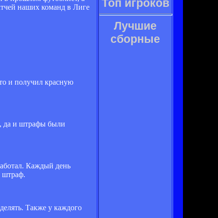
Топ игроков
тчей наших команд в Лиге
Лучшие
сборные
это и получил красную
и, да и штрафы были
работал. Каждый день
 штраф.
делять. Также у каждого