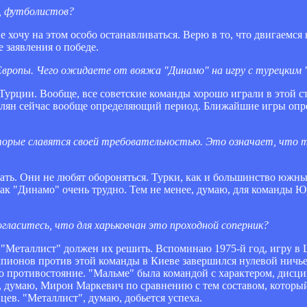
и, футболистов?
о не хочу на этом особо останавливаться. Верю в то, что двигаемся
 заявления о победе.
 Европы. Чего ожидаете от вояжа "Динамо" на игру с турецки
 Турции. Вообще, все советские команды хорошо играли в этой ст
влян сейчас вообще определяющий период. Ближайшие игры опр
торые славятся своей требовательностью. Это означает, что т
рать. Они не любят обороняться. Турки, как и большинство южны
как "Динамо" очень трудно. Тем не менее, думаю, для команды Ю
гласитесь, что для харьковчан это проходной соперник?
о "Металлист" должен их решить. Вспоминаю 1975-й год, игру 
мпионов против этой команды в Киеве завершился нулевой ничье
то противостояние. "Мальме" была командой с характером, дисц
, думаю, Мирон Маркевич по сравнению с тем составом, который 
ев. "Металлист", думаю, добьется успеха.