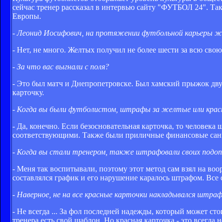
сейчас тренер рассказал в интервью сайту "ФУТБОЛ 24". 
Европы.
- Леонид Иосифович, на протяжении футбольной карьеры ж
- Нет, не много. Желтых получил не более шести за всю свою 
- За что вас выгнали с поля?
- Это был матч и Днепропетровске. Был хамский прыжок дву
карточку.
- Когда вы были футболистом, штрафы за желтые или крас
- Да, конечно. Если безосновательная карточка, то человек
соответствующими. Также были приличные финансовые сан
- Когда вы стали тренером, также штрафовали своих подо
- Меня так воспитывали, поэтому этот метод сам взял на во
составлялся график и его нарушение каралось штрафом. Все
- Наверное, не на все красные карточки накладывался штра
- Не всегда ... За фол последней надежды, который может с
тренера есть свой шаблон. Но красная карточка - это всегда н