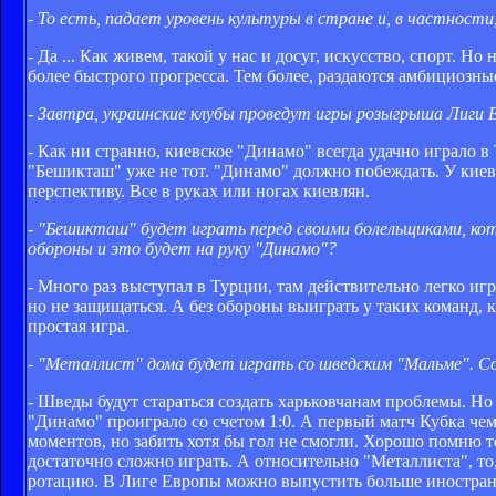
- То есть, падает уровень культуры в стране и, в частност
- Да ... Как живем, такой у нас и досуг, искусство, спорт. Н
более быстрого прогресса. Тем более, раздаются амбициозные
- Завтра, украинские клубы проведут игры розыгрыша Лиги
- Как ни странно, киевское "Динамо" всегда удачно играло в
"Бешикташ" уже не тот. "Динамо" должно побеждать. У кие
перспективу. Все в руках или ногах киевлян.
- "Бешикташ" будет играть перед своими болельщиками, ко
обороны и это будет на руку "Динамо"?
- Много раз выступал в Турции, там действительно легко иг
но не защищаться. А без обороны выиграть у таких команд, 
простая игра.
- "Металлист" дома будет играть со шведским "Мальме". Со
- Шведы будут стараться создать харьковчанам проблемы. Н
"Динамо" проиграло со счетом 1:0. А первый матч Кубка че
моментов, но забить хотя бы гол не смогли. Хорошо помню 
достаточно сложно играть. А относительно "Металлиста", то
ротацию. В Лиге Европы можно выпустить больше иностранц