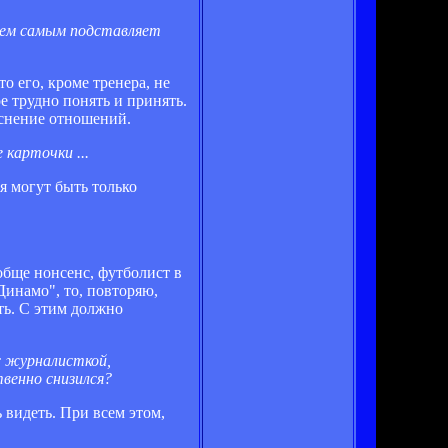
тем самым подставляет
о его, кроме тренера, не
е трудно понять и принять.
ыяснение отношений.
 карточки ...
я могут быть только
ообще нонсенс, футболист в
Динамо", то, повторяю,
ть. С этим должно
с журналисткой,
венно снизился?
 видеть. При всем этом,