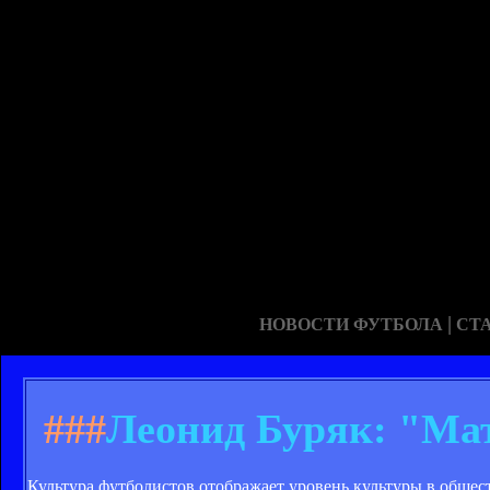
|
НОВОСТИ ФУТБОЛА
СТ
###
Леонид Буряк: "Мат
Культура футболистов отображает уровень культуры в общес