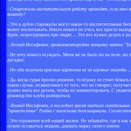
- Старожилы воспитательную работу проводят, если кто-т
команду?
- Это в дубле старожилы могут какие-то воспитательные бесе
может воспитывать. Никто никого не учил, все просто выход
Крик, нецензурщина при людях ... Это все нужно делать в ра
- Леонид Иосифович, прокомментируйте концовку матча "Тавр
- Не хочу никого осуждать. Меня же не было ни на поле, ни 
догадки.
- Но оба получили красные карточки не за игровые эпизоды ..
- Да, когда судья принял решение, то игроку не стоит бежат
таком случае, независимого от того, что он говорит, получа
нужно знать все детали, чтобы их комментировать. С уваже
руководство клуба разбираться.
- Леонид Иосифович, в последнее время хватало скандальны
"приветствие" Рыбки с киевскими болельщиками. Согласитес
- Это отражение всей нашей жизни. Не забывайте, где и как 
нужно оставаться людьми, держать марку своего имени.