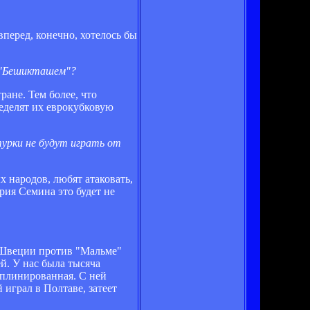
 вперед, конечно, хотелось бы
м "Бешикташем"?
ране. Тем более, что
еделят их еврокубковую
урки не будут играть от
х народов, любят атаковать,
рия Семина это будет не
в Швеции против "Мальме"
й. У нас была тысяча
иплинированная. С ней
играл в Полтаве, затеет