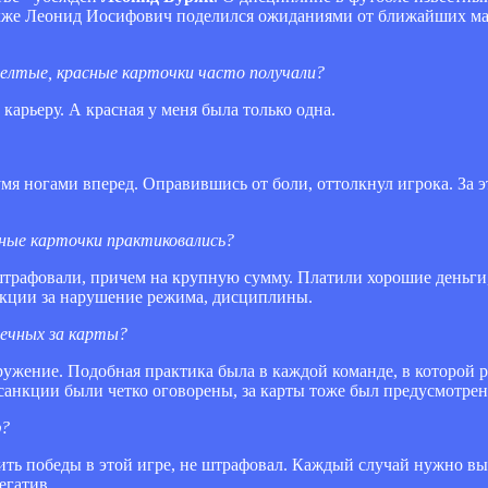
Также Леонид Иосифович поделился ожиданиями от ближайших ма
елтые, красные карточки часто получали?
карьеру. А красная у меня была только одна.
мя ногами вперед. Оправившись от боли, оттолкнул игрока. За 
ные карточки практиковались?
а штрафовали, причем на крупную сумму. Платили хорошие деньг
кции за нарушение режима, дисциплины.
печных за карты?
оружение. Подобная практика была в каждой команде, в которой 
 санкции были четко оговорены, за карты тоже был предусмотрен
ф?
тоить победы в этой игре, не штрафовал. Каждый случай нужно вы
егатив.