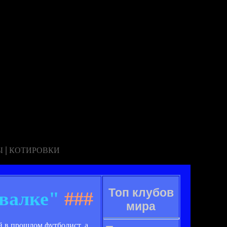
|
Ы
КОТИРОВКИ
Топ клубов
евалке"
###
мира
й в прошлом футболист, а