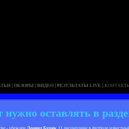
|
|
|
|
АТЬИ
ОБЗОРЫ
ВИДЕО
РЕЗУЛЬТАТЫ LIVE
КОНТАКТ
 нужно оставлять в разд
тве - убежден
Леонид Буряк
. О дисциплине в футболе известны