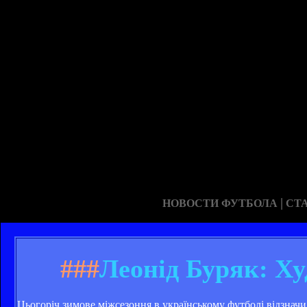
|
НОВОСТИ ФУТБОЛА
СТ
###
Леонід Буряк: Ху
Цьогоріч зимове міжсезоння в українському футболі відзначи