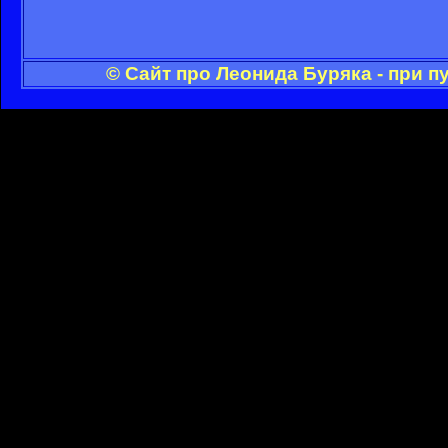
© Сайт про Леонида Буряка - при 