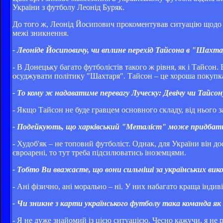
України з футболу Леонід Буряк.
До того ж, Леонід Йосипович прокоментував ситуацію щодо 
межі зникнення.
- Леоніде Йосиповичу, чи вплине перехід Тайсона в "Шахтар
- В Донецьку багато футболістів такого ж рівня, як і Тайсон
осуджувати політику "Шахтаря". Тайсон – це хороша покупка, 
- То кому ж надаватиме перевагу Луческу: Девічу чи Тайсон
- Якщо Тайсон не буде гравцем основного складу, від нього 
- Подейкують, що харківський "Металіст" може придбати 
- Худоб'як – не топовий футболіст. Однак, для України він д
євроарені, то тут треба підсилюватись іноземцями.
- Тобто Ви вважаєте, що вони сильніші за українських вик
- Ані фізично, ані морально – ні. У них набагато краща індив
- Чи зникне з карти українського футболу така команда як
- Я не дуже знайомий із цією ситуацією. Чесно кажучи, я не р