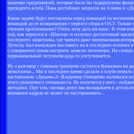
наличии предложений, которые были бы подкреплены финансо
президента клуба. Пока достойных запросов на Алиева в «Д
Какие задачи будут поставлены перед командой на весеннюю 
командой до ее возвращения с первого сбора в ОАЭ. Только 
считаем проблемными? Очень хочу дать им шанс. В этом пл
пор, как вернулся в «Шахтер» и получил достаточный креди
последнего защитника, где чревата даже минимальная потеря
Луческу был вынужден выставить их в последних осенних игр
с совершенно иным настроем, нежели легионеры. На словах-т
первоначальный энтузиазм куда-то улетучивается.
Ну а разговор с главным тренером состоится буквально на дня
межсезонье... Мы в последнее время сделали в клубе немало
наставником «Динамо-2» Владимир Онищенко жаловался на н
этого уважаемого специалиста. Не получится у него - пойд
методики. При том, сколько денег мы вкладываем в детско-
внимания кадров не может не настораживать...