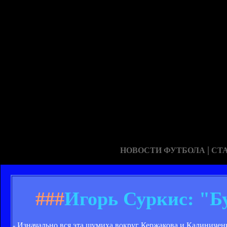
|
НОВОСТИ ФУТБОЛА
СТ
###
Игорь Суркис: "Бу
- Изначально вся эта шумиха вокруг Кержакова и Калиничен