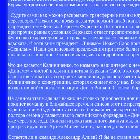
Буряка устроить себе пиар-кампанию, - сказал вчера презид
- Судите сами: как можно раскрывать трансферные планы клуб
переговоров? Некоторое время назад тренерский штаб подтве
с президентом «Зенита» Сергеем Фурсенко. Питерский коллег
при прочих равных условиях Кержаков отдаст предпочтение з
Фурсенко охарактеризовал игрока как человека со сложным х
адвоката. И хотя вице-президент «Динамо» Йожеф Сабо прове
«Севильи». Наши финансовые предложения при этом были на
нюансы - и лишь после этого выкладывать подробности прес
Что же касается Калиниченко, то называть наш интерес к 
«Динамо» - чистой воды инициатива Буряка и Сабо, о котор
был готов заплатить за игрока 3 миллиона долларов вместо
Калиниченко о конкуренции, которая ожидает его у нас. В к
возвратившийся после операции Диого Ринкон. Словом, борот
На данном этапе для нас важно не столько приобрести новичк
покинет команду в ближайшее время, и список этот не прете
удовольствием буду болеть за него в ближайшее воскресенье
полтора сезона у талантливого латвийского форварда в «Ди
уже через полгода. Поиски игрока названного амплуа мы, в
прогрессирующий Артем Милевский и, наконец, талантливы
Остается ли в команде Александр Алиев? Я бы не ставил воп