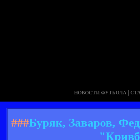
|
НОВОСТИ ФУТБОЛА
СТ
###
Буряк, Заваров, Фе
"Кривб