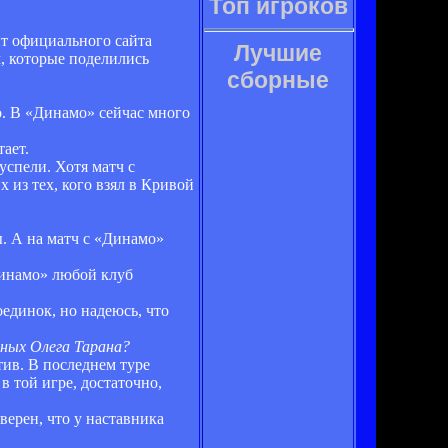
Топ игроков
т официального сайта
Лучшие
, которые поделились
сборные
о. В «Динамо» сейчас много
ает.
успели. Хотя матч с
 из тех, кого взял в Кривой
ы. А на матч с «Динамо»
Динамо» любой клуб
оединок, но надеюсь, что
чных Олега Тарана?
тив. В последнем туре
 той игре, достаточно,
верен, что у наставника