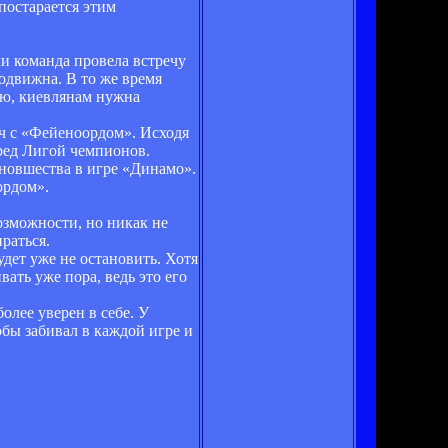
постарается этим
ли команда провела встречу
одвижна. В то же время
аю, киевлянам нужна
тч с «Фейеноордом». Исходя
ред Лигой чемпионов.
 новшества в игре «Динамо».
ордом».
возможности, но никак не
раться.
удет уже не остановить. Хотя
вать уже пора, ведь это его
олее уверен в себе. У
обы забивал в каждой игре и