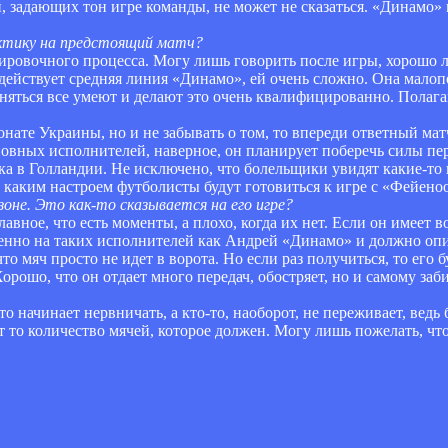
, задающих тон игре команды, не может не сказаться. «Динамо» 
ктику на предстоящий матч?
нировочного процесса. Могу лишь говорить после игры, хорошо 
 действует средняя линия «Динамо», ей очень сложно. Она малоп
оняться все умеют и делают это очень квалифицированно. Полаг
онате Украины, но и не забывать о том, то впереди ответный ма
новных исполнителей, наверное, он планирует поберечь силы пе
ка в Голландии. Не исключено, что болельщики увидят какие-то
 каким настроем футболисты будут готовиться к игре с «Фейено
оне. Это как-то сказывается на его игре?
лавное, что есть моменты, а плохо, когда их нет. Если он имеет 
именно на таких исполнителей как Андрей «Динамо» и должно опи
 мяч просто не идет в ворота. Но если раз получиться, то его б
Хорошо, что он отдает много передач, обостряет, но и самому заби
 начинает нервничать, а кто-то, наоборот, не переживает, ведь б
т то количество мячей, которое должен. Могу лишь пожелать, чт