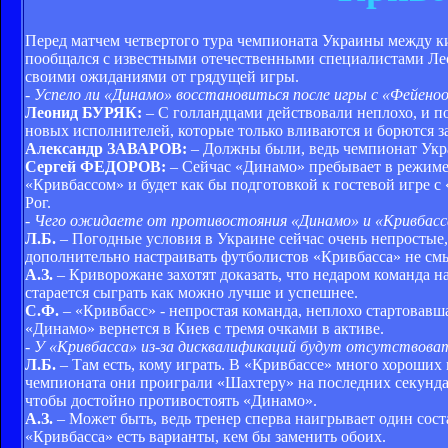
Перед матчем четвертого тура чемпионата Украины между 
пообщался с известными отечественными специалистами Ле
своими ожиданиями от грядущей игры.
- Успело ли «Динамо» восстановиться после игры с «Фейено
Леонид БУРЯК:
– С голландцами действовали неплохо, и п
новых исполнителей, которые только вливаются и борются за
Александр ЗАВАРОВ:
– Должны были, ведь чемпионат Укра
Сергей ФЕДОРОВ:
– Сейчас «Динамо» пребывает в режиме и
«Кривбассом» и будет как бы подготовкой к гостевой игре 
Рог.
- Чего ожидаете от противостояния «Динамо» и «Кривбасс
Л.Б.
– Погодные условия в Украине сейчас очень непростые, 
дополнительно настраивать футболистов «Кривбасса» не см
А.З.
– Криворожане захотят доказать, что недаром команда н
старается сыграть как можно лучше и успешнее.
С.Ф.
– «Кривбасс» - непростая команда, неплохо стартовавш
«Динамо» вернется в Киев с тремя очками в активе.
- У «Кривбасса» из-за дисквалификаций будут отсутствоват
Л.Б.
– Там есть, кому играть. В «Кривбассе» много хороших
чемпионата они проиграли «Шахтеру» на последних секундах
чтобы достойно противостоять «Динамо».
А.З.
– Может быть, ведь тренер сперва наигрывает один соста
«Кривбасса» есть варианты, кем бы заменить обоих.