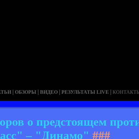
|
|
|
|
АТЬИ
ОБЗОРЫ
ВИДЕО
РЕЗУЛЬТАТЫ LIVE
КОНТАКТ
доров о предстоящем прот
асс" – "Динамо"
###