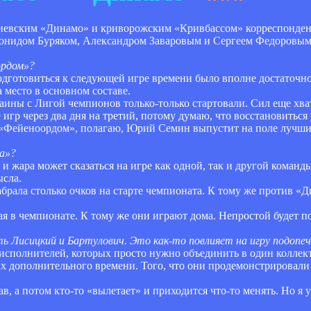
киевским «Динамо» и криворожским «Кривбассом» корреспонден
онидом Буряком, Александром Заваровым и Сергеем Федоровым
ордом»?
одготовиться к следующей игре времени было вполне достаточн
 место в основном составе.
ины с Лигой чемпионов только-только стартовали. Сил еще хват
гр через два дня на третий, потому думаю, что восстановиться 
с «Фейеноордом», полагаю, Юрий Семин выпустит на поле лучших
а»?
и жара может сказаться на игре как одной, так и другой команд
ысла.
абрала столько очков на старте чемпионата. К тому же против «
ая в чемпионате. К тому же они играют дома. Непростой будет п
ь Лисицкий и Бартулович. Это как-то повлияет на игру подопе
 исполнителей, которых просто нужно объединить в один коллек
 дополнительного времени. Того, что они продемонстрировали в
в, а потом кто-то «вылетает» и приходится что-то менять. Но я у