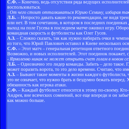
С.Ф.
– Конечно, ведь отсутствия ряда ведущих исполнителей
воспользоваться.
- От чего стоит отталкиваться Юрию Семину, избирая та
Л.Б.
– Непросто давать какие-то рекомендации, не видя тре
или нет. В том сочетании, в котором в последних поединках
выход на поле Гусева в последнем матче оживил игру. Обор
командная скорость и футболисты как Олег Гусев.
А.З.
– Сложно сказать, так как нужно набирать очки в чемпи
из того, что Юрий Павлович оставил в Киеве нескольких ос
С.Ф.
– Этот матч – генеральная репетиция ответного поедин
Возможно, и новых исполнителей. Этот поединок покажет, с
- Ярмоленко никак не может открыть счет голам в новом сез
Л.Б.
– Однозначно это лидер команды. Забить – дело такое. Г
может поразить ворота, то это дело времени. Считаю, что 
А.З.
– Бывают такие моменты в жизни каждого футболиста, что
это не означает, что нужно брать и бездумно бежать вперед. 
обязанность как игрока атаки.
С.Ф.
– Каждый футболист относится к этому по-своему. Кто-то
Андрея, вне всяческих сомнений, все еще впереди и он забье
как можно больше.