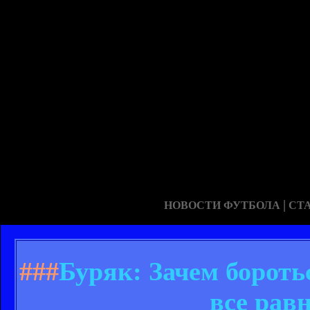
|
НОВОСТИ ФУТБОЛА
СТ
###
Буряк: Зачем бороть
все равн