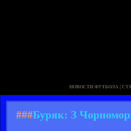
|
НОВОСТИ ФУТБОЛА
СТ
###
Буряк: З Чорноморц