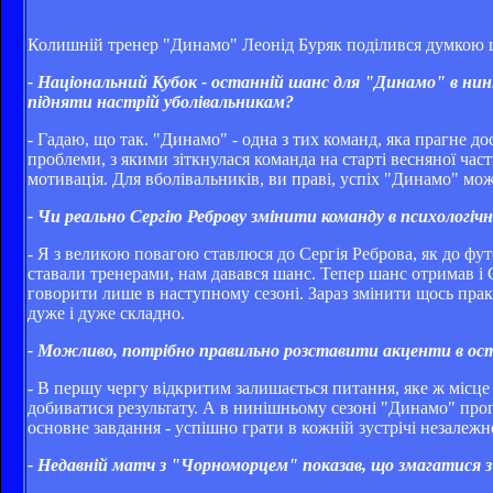
Колишній тренер "Динамо" Леонід Буряк поділився думкою щ
- Національний Кубок - останній шанс для "Динамо" в нин
підняти настрій уболівальникам?
- Гадаю, що так. "Динамо" - одна з тих команд, яка прагне д
проблеми, з якими зіткнулася команда на старті весняної час
мотивація. Для вболівальників, ви праві, успіх "Динамо" мо
- Чи реально Сергію Реброву змінити команду в психологі
- Я з великою повагою ставлюся до Сергія Реброва, як до фут
ставали тренерами, нам давався шанс. Тепер шанс отримав і 
говорити лише в наступному сезоні. Зараз змінити щось прак
дуже і дуже складно.
- Можливо, потрібно правильно розставити акценти в ос
- В першу чергу відкритим залишається питання, яке ж місц
добиватися результату. А в нинішньому сезоні "Динамо" прогр
основне завдання - успішно грати в кожній зустрічі незалежно
- Недавній матч з "Чорноморцем" показав, що змагатися з