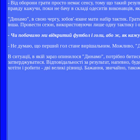
- Від оборони грати просто немає сенсу, тому що такий резуль
правду кажучи, поки не бачу в складі одеситів виконавців, як
"Динамо", в свою чергу, зобов'-язане мати набір тактик. Грат
інша. Провести сезон, використовуючи лише одну тактику і о
- Чи побачимо ми відкритий футбол і голи, або ж, як кажу
- Не думаю, що перший гол стане вирішальним. Можливо, "Дин
В ситуації, в якій зараз опинилося "Динамо", потрібно битися
затверджуватися. Відповідальності за результат, напевно, буд
хотіти і робити - дві великі різниці. Бажання, звичайно, тако