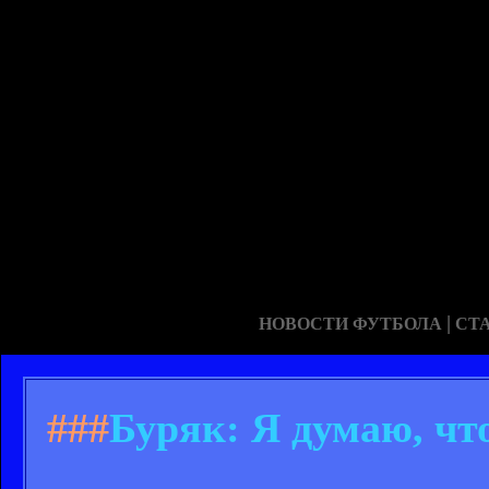
|
НОВОСТИ ФУТБОЛА
СТ
###
Буряк: Я думаю, чт