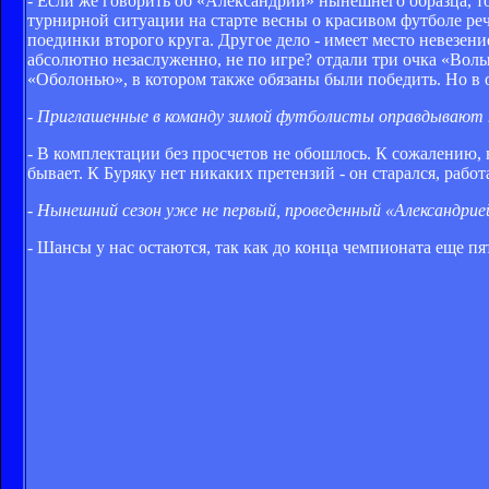
- Если же говорить об «Александрии» нынешнего образца, т
турнирной ситуации на старте весны о красивом футболе реч
поединки второго круга. Другое дело - имеет место невезение
абсолютно незаслуженно, не по игре? отдали три очка «Волы
«Оболонью», в котором также обязаны были победить. Но в 
- Приглашенные в команду зимой футболисты оправдывают 
- В комплектации без просчетов не обошлось. К сожалению, 
бывает. К Буряку нет никаких претензий - он старался, работ
- Нынешний сезон уже не первый, проведенный «Александрией
- Шансы у нас остаются, так как до конца чемпионата еще пя