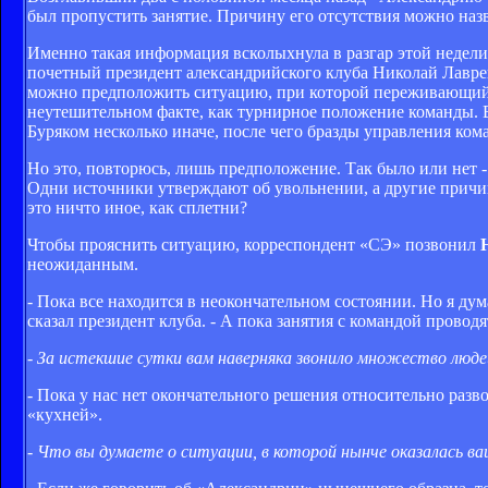
был пропустить занятие. Причину его отсутствия можно назв
Именно такая информация всколыхнула в разгар этой недели
почетный президент александрийского клуба Николай Лаврен
можно предположить ситуацию, при которой переживающий з
неутешительном факте, как турнирное положение команды. В
Буряком несколько иначе, после чего бразды управления ко
Но это, повторюсь, лишь предположение. Так было или нет -
Одни источники утверждают об увольнении, а другие причи
это ничто иное, как сплетни?
Чтобы прояснить ситуацию, корреспондент «СЭ» позвонил
неожиданным.
- Пока все находится в неокончательном состоянии. Но я дума
сказал президент клуба. - А пока занятия с командой прово
- За истекшие сутки вам наверняка звонило множество люд
- Пока у нас нет окончательного решения относительно разво
«кухней».
- Что вы думаете о ситуации, в которой нынче оказалась в