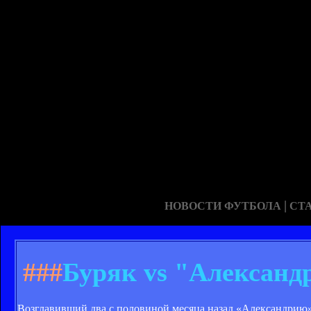
|
НОВОСТИ ФУТБОЛА
СТ
###
Буряк vs "Александ
Возглавивший два с половиной месяца назад «Александрию»