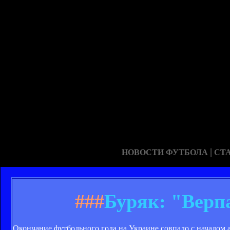
|
НОВОСТИ ФУТБОЛА
СТ
###
Буряк: "Верп
Окончание футбольного года на Украине совпало с началом 