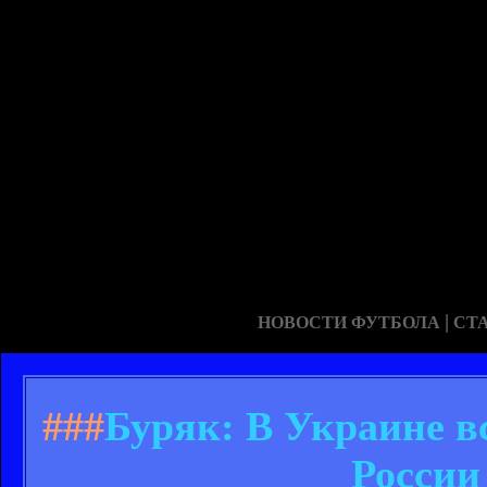
|
НОВОСТИ ФУТБОЛА
СТ
###
Буряк: В Украине в
России