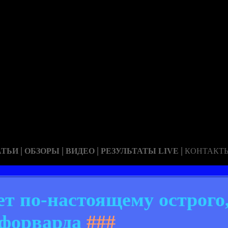
|
|
|
|
АТЬИ
ОБЗОРЫ
ВИДЕО
РЕЗУЛЬТАТЫ LIVE
КОНТАКТ
ет по-настоящему острого
форварда
###