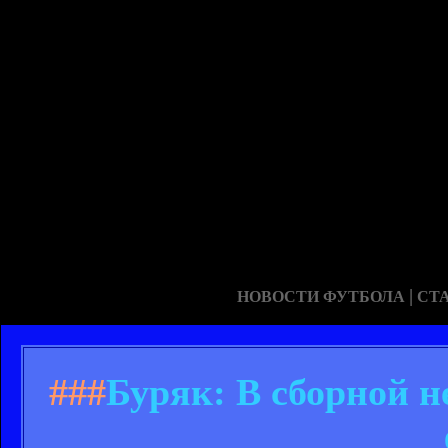
|
НОВОСТИ ФУТБОЛА
СТ
###
Буряк: В сборной н