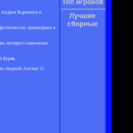
Топ игроков
, Андрея Воронина и
Лучшие
сборные
 футболистов, пришедших в
ко, которого панически
.
л Буряк.
ив сборной Англии 11