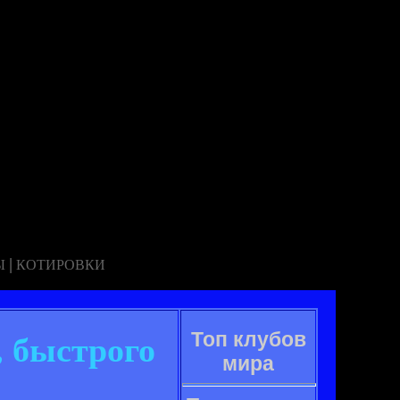
|
Ы
КОТИРОВКИ
Топ клубов
, быстрого
мира