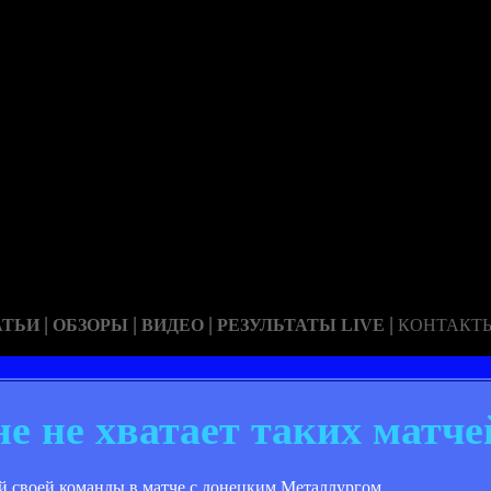
|
|
|
|
АТЬИ
ОБЗОРЫ
ВИДЕО
РЕЗУЛЬТАТЫ LIVE
КОНТАКТ
е не хватает таких матче
й своей команды в матче с донецким Металлургом.