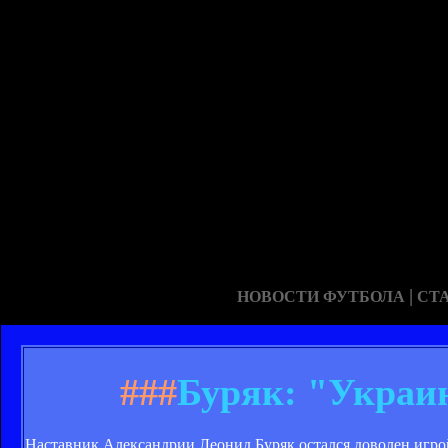
|
НОВОСТИ ФУТБОЛА
СТ
###
Буряк: "Украин
Наставник Александрии Леонид Буряк остался доволен игро