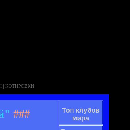
|
Ы
КОТИРОВКИ
Топ клубов
й"
###
мира