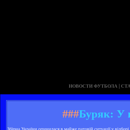
|
НОВОСТИ ФУТБОЛА
СТ
###
Буряк: У 
Збірна України опинилася в майже патовій ситуації у відборі