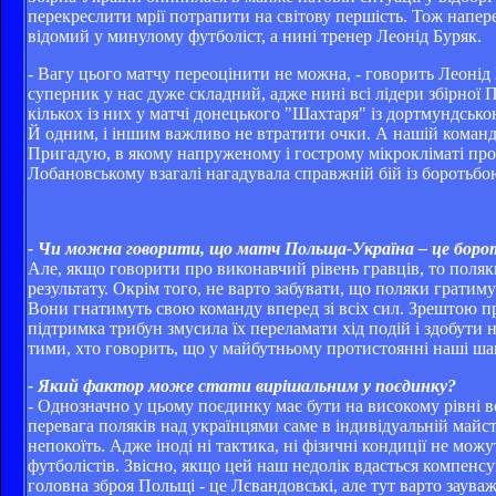
перекреслити мрії потрапити на світову першість. Тож напере
відомий у минулому футболіст, а нині тренер Леонід Буряк.
- Вагу цього матчу переоцінити не можна, - говорить Леонід
суперник у нас дуже складний, адже нині всі лідери збірної
кількох із них у матчі донецького "Шахтаря" із дортмундсько
Й одним, і іншим важливо не втратити очки. А нашій команді 
Пригадую, в якому напруженому і гострому мікрокліматі пр
Лобановському взагалі нагадувала справжній бій із боротьбо
- Чи можна говорити, що матч Польща-Україна – це борот
Але, якщо говорити про виконавчий рівень гравців, то поля
результату. Окрім того, не варто забувати, що поляки гратиму
Вони гнатимуть свою команду вперед зі всіх сил. Зрештою п
підтримка трибун змусила їх переламати хід подій і здобути 
тими, хто говорить, що у майбутньому протистоянні наші шан
- Який фактор може стати вирішальним у поєдинку?
- Однозначно у цьому поєдинку має бути на високому рівні все
перевага поляків над українцями саме в індивідуальній майст
непокоїть. Адже іноді ні тактика, ні фізичні кондиції не мо
футболістів. Звісно, якщо цей наш недолік вдасться компенсу
головна зброя Польщі - це Лєвандовські, але тут варто заува