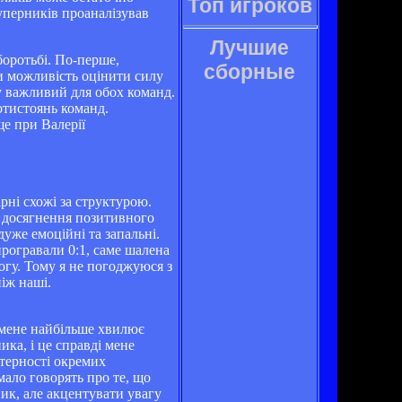
Топ игроков
суперників проаналізував
Лучшие
боротьбі. По-перше,
сборные
ли можливість оцінити силу
ку важливий для обох команд.
отистоянь команд.
е при Валерії
ірні схожі за структурою.
я досягнення позитивного
дуже емоційні та запальні.
рогравали 0:1, саме шалена
огу. Тому я не погоджуюся з
іж наші.
, мене найбільше хвилює
ика, і це справді мене
стерності окремих
мало говорять про те, що
ник, але акцентувати увагу