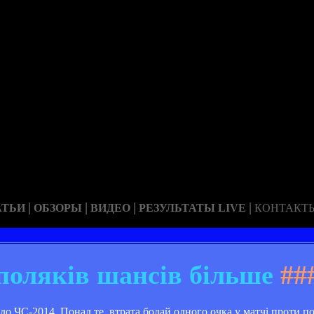
|
|
|
|
АТЬИ
ОБЗОРЫ
ВИДЕО
РЕЗУЛЬТАТЫ LIVE
КОНТАКТ
поляків шансів більше
##
 до ЧС-2014. Понад те, втрата бодай одного очка у матчі проти п