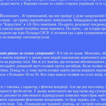
додні матчу у Варшаві сильні та слабкі сторони українців та їх 
 Йосипович. - Я переконаний, що він пройде у дуже напруженій 
 Польщі – це гравці європейських чемпіонатів. Нещодавно ми ма
ю "Боруссією" в 1/8 Ліги чемпіонів. По-друге, результат поєдин
узагалі вкрай потрібна лише перемога. По-третє, - це історія пр
оходили ще ігри Польща-СРСР. А остання гра з цим суперником щ
ю на кожному сантиметрі поля.
ьба рівних за силою суперників?
- Я б так не казав. Можливо, зб
ки мають перевагу у цьому нині вкрай важливому компоненті дл
ть на рідному полі. Ми ж усі знаємо, що польські вболівальники 
ригадайте домашній матч поляків проти англійців. Коли поляки п
нічию. Понад те, у тому матчі поляки навіть могли вирвати перем
си з Польщею 50 на 50. Все-таки шанси поляків на успіх вищі, н
: і тактика, і характер, і фізичні кондиції. Але ще раз наголошу
ерності футболістів. У цьому компоненті ми відстаємо від суперн
жуть допомогти нівелювати індивідуальні помилки через брак май
вати хорошими фізичними кондиціями, то буде чудово, але...- Чи
жити інше. Так, Лєвандовські чудовий гравець, це гострий напад