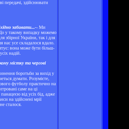
ві передачі, здійснювати
хідно забивати...-
- Ми
. Що у такому випадку можемо
 збірної України, так і для
я нас усе складалося вдало.
тує: вона може бути більш-
усіх надій.
кому містку та чергові
пинення боротьби за вихід у
четься думати. Розумієте,
ітового футболу практично на
нтровані саме на ці
 панацеєю від усіх бід, адже
нси на здійснені мрії
не сталося.