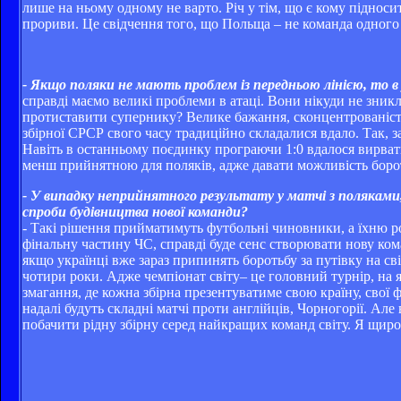
лише на ньому одному не варто. Річ у тім, що є кому підноси
прориви. Це свідчення того, що Польща – не команда одного 
- Якщо поляки не мають проблем із передньою лінією, то в 
справді маємо великі проблеми в атаці. Вони нікуди не зник
протиставити супернику? Велике бажання, сконцентрованість н
збірної СРСР свого часу традиційно складалися вдало. Так, з
Навіть в останньому поєдинку програючи 1:0 вдалося вирват
менш прийнятною для поляків, адже давати можливість боротис
- У випадку неприйнятного результату у матчі з поляками,
спроби будівництва нової команди?
- Такі рішення прийматимуть футбольні чиновники, а їхню ро
фінальну частину ЧС, справді буде сенс створювати нову кома
якщо українці вже зараз припинять боротьбу за путівку на св
чотири роки. Адже чемпіонат світу– це головний турнір, на як
змагання, де кожна збірна презентуватиме свою країну, свої ф
надалі будуть складні матчі проти англійців, Чорногорії. Але
побачити рідну збірну серед найкращих команд світу. Я щиро