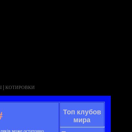
|
Ы
КОТИРОВКИ
Топ клубов
#
мира
оляків може остаточно