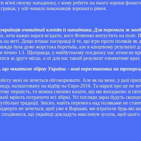
ти м'ячі своєму нападнику, є кому робити на нього хороші фланго
гравця, у ній чимало виконавців хорошого рівня.
українців очевидний клопіт із нападника. Для перемоги ж необ
ли, хоча важко наразі вгадати, кого Фоменко випустить на поле
а меті. Дещо втішає насправді й те, що ігри проти поляків як для
авжди була дуже жорстока боротьба, але в кінцевому результаті дл
и нічию 1:1. Щоправда, у майбутньому поєдинку нас нічия не вря
я за друге місце, а от для нас такий результат означатиме крах 
 що чекатиме збірну України – нові перестановки на тренерсь
боту мені не хочеться обговорювати. Але як на мене, у разі при
нду, налаштовану на відбір на Євро-2016. Та наразі про це не хо
ітову першість, то можна сміливо казати, що ми випадаємо зі св
ий мріють потрапити всі збірні. Усі погляди зараз будуть сконце
утбольні традиції. Звісно, навіть перемога над поляками не стане
 відверто не хочеться, щоб уже в Варшаві, ми втратили будь-які ша
 сподіваюся, що українці докладуть максимум зусиль, щоб цього 