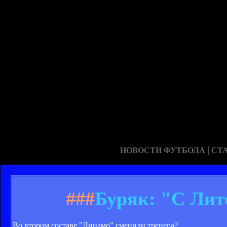
|
НОВОСТИ ФУТБОЛА
СТ
###
Буряк: "С Лит
Во втором составе "Динамо" сменили тренера?