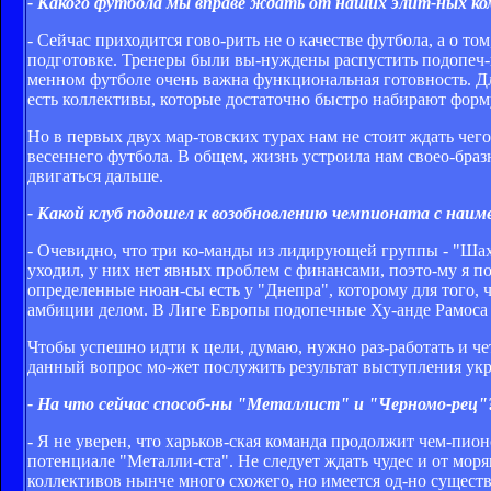
- Какого футбола мы вправе ждать от наших элит­-ных к
- Сейчас приходится гово­-рить не о качестве футбола, а о то
подготовке. Тренеры были вы­-нуждены распустить подопеч­-ны
менном футболе очень важна функциональная готовность. Для
есть коллективы, которые достаточно быстро набирают форм
Но в первых двух мар­-товских турах нам не стоит ждать чего
весеннего футбола. В общем, жизнь устроила нам своео­-бра
двигаться дальше.
- Какой клуб подошел к возобновлению чемпионата с на
- Очевидно, что три ко­-манды из лидирующей группы - "Шах
уходил, у них нет явных проблем с финансами, поэто­-му я п
определенные нюан­-сы есть у "Днепра", которому для того,
амбиции делом. В Лиге Европы подопечные Ху­-анде Рамоса н
Чтобы успешно идти к цели, думаю, нужно раз­-работать и ч
данный вопрос мо­-жет послужить результат выступления ук
- На что сейчас способ­-ны "Металлист" и "Черномо­-рец"
- Я не уверен, что харьков­-ская команда продолжит чем­-пио
потенциале "Металли­-ста". Не следует ждать чудес и от мо
коллективов нынче много схожего, но имеется од­-но сущест