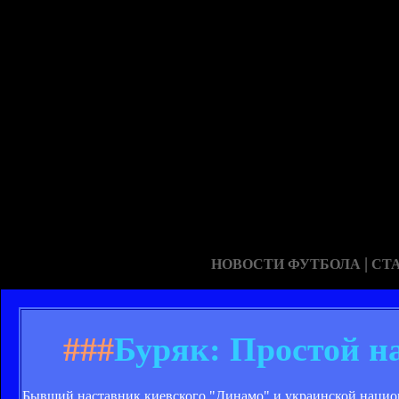
|
НОВОСТИ ФУТБОЛА
СТ
###
Буряк: Простой н
Бывший наставник киевского "Динамо" и украинской национ