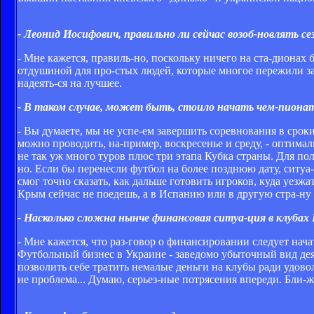
- Леонид Иосифович, правильно ли сейчас возоб­-новлять се
- Мне кажется, правиль­-но, поскольку ничего на ста­-диона
отдушиной для про­-стых людей, которые многое пережили за п
надеять­-ся на лучшее.
- В таком случае, может быть, стоило начать чем­-пион
- Вы думаете, мы не успе­-ем завершить соревнования в срок
можно проводить, на­-пример, воскресенье и среду, - оптим
не так уж много туров плюс три этапа Кубка страны. Для пол
но. Если бы перенесли футбол на более позднюю дату, ситуа­
смог точно сказать, как дальше готовить игроков, куда уезжат
Крым сейчас не поедешь, а в Испанию или в другую стра­-ну 
- Насколько сложна нынче финансовая ситуа­-ция в клубах
- Мне кажется, что раз­-говор о финансировании следует нача
Футбольный бизнес в Украине - заведомо убыточный вид дея
позволить себе тратить немалые деньги на клубы ради удовол
не проблема... Думаю, серьез­-ные потрясения впереди. Бли­-