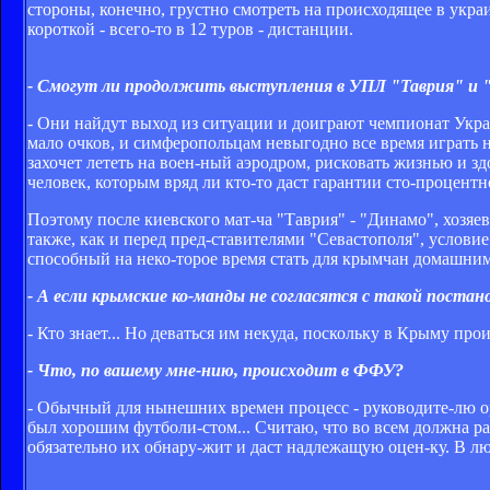
стороны, конечно, грустно смотреть на происходящее в украи
короткой - всего-то в 12 туров - дистанции.
- Смогут ли продолжить выступления в УПЛ "Таврия" и "С
- Они найдут выход из ситуации и доиграют чемпионат Украин
мало очков, и симферопольцам невыгодно все время играть н
захочет лететь на воен­-ный аэродром, рисковать жизнью и 
человек, которым вряд ли кто-то даст гарантии сто­-процент
Поэтому после киевского мат­-ча "Таврия" - "Динамо", хозя
также, как и перед пред­-ставителями "Севастополя", услов
способный на неко­-торое время стать для крымчан домашним
- А если крымские ко­-манды не согласятся с такой постан
- Кто знает... Но деваться им некуда, поскольку в Крыму пр
- Что, по вашему мне­-нию, происходит в ФФУ?
- Обычный для нынешних времен процесс - руководите­-лю ор
был хорошим футболи­-стом... Считаю, что во всем должна ра
обязательно их обнару­-жит и даст надлежащую оцен­-ку. В л