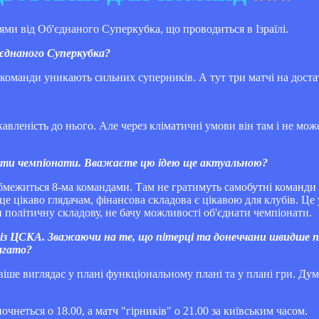
ми від Об'єднаного Суперкубка, що проводиться в Ізраїлі.
'єднаного Суперкубка?
 команди уникають сильних суперників. А тут три матчі на доста
кавленість до нього. Але через кліматичні умови він там і не мож
.
днати чемпіонати. Вважаєте цю ідею ще актуальною?
обмежиться 8-ма командами. Там не гратимуть самобутні команди
це цікаво глядачам, фінансова складова є цікавою для клубів. Ц
 політичну складову, не бачу можливості об'єднати чемпіонати.
 із ЦСКА. Зважаючи на те, що пітерці та донеччани швидше п
багато?
ивіше виглядає у плані функціональному плані та у плані гри. Ду
чнеться о 18.00, а матч "гірників" о 21.00 за київським часом.