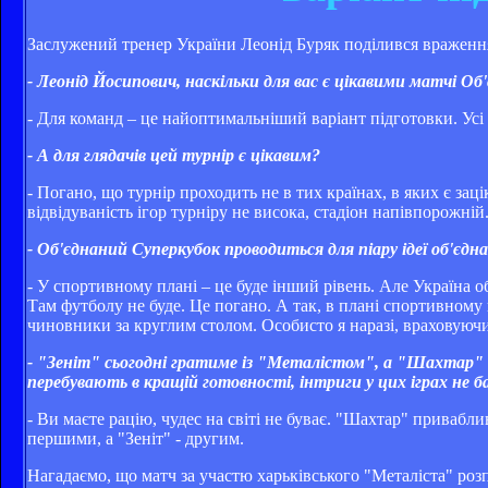
Заслужений тренер України Леонід Буряк поділився враження
- Леонід Йосипович, наскільки для вас є цікавими матчі Об
- Для команд – це найоптимальніший варіант підготовки. Усі
- А для глядачів цей турнір є цікавим?
- Погано, що турнір проходить не в тих країнах, в яких є заці
відвідуваність ігор турніру не висока, стадіон напівпорожній
- Об'єднаний Суперкубок проводиться для піару ідеї об'є
- У спортивному плані – це буде інший рівень. Але Україна 
Там футболу не буде. Це погано. А так, в плані спортивному 
чиновники за круглим столом. Особисто я наразі, враховуючи
- "Зеніт" сьогодні гратиме із "Металістом", а "Шахтар"
перебувають в кращій готовності, інтриги у цих іграх не 
- Ви маєте рацію, чудес на світі не буває. "Шахтар" привабл
першими, а "Зеніт" - другим.
Нагадаємо, що матч за участю харьківського "Металіста" розпо