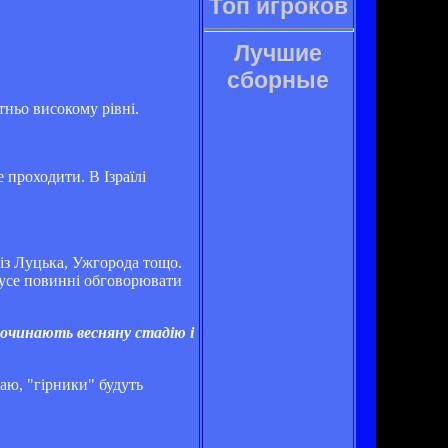
Топ игроков
Лучшие
сборные
тньо високому рівні.
е проходити. В Ізраїлі
 із Луцька, Ужгорода тощо.
е усе повинні обговорювати
очинають весняну стадію і
маю, "гірники" будуть