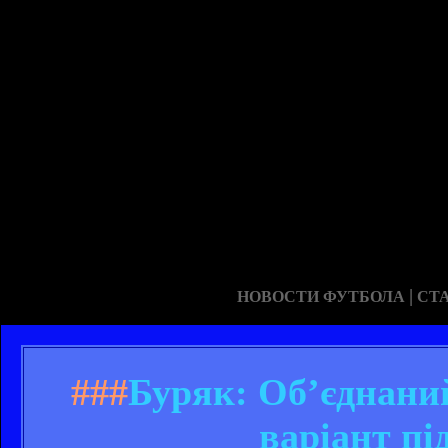
|
НОВОСТИ ФУТБОЛА
СТ
###
Буряк: Об’єднани
варіант пі