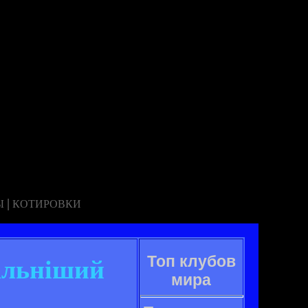
|
Ы
КОТИРОВКИ
Топ клубов
альніший
мира