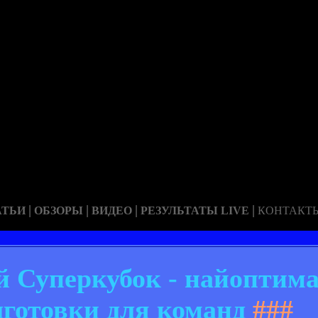
|
|
|
|
АТЬИ
ОБЗОРЫ
ВИДЕО
РЕЗУЛЬТАТЫ LIVE
КОНТАКТ
й Суперкубок - найоптим
дготовки для команд
###