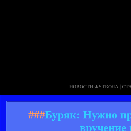
|
НОВОСТИ ФУТБОЛА
СТ
###
Буряк: Нужно пр
вручение