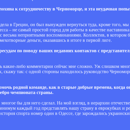
лохина к сотрудничеству в Черноморце, и эта неудачная поп
дела в Греции, он был вынужден вернуться туда, кроме того, мы
а – не самый простой город для работы в качестве наставника
ано с весьма неприятными воспоминаниями. Коллектив, в котором
мехотворные деньги, оказавшись в итоге в первой лиге.
ересудам по поводу ваших недавних контактов с представите
вать какие-либо комментарии сейчас мне сложно. Уж слишком мно
, скажу так: с одной стороны находилось руководство Черноморца
омочь родной команде, как в
старые добрые времена, когда 
ебро чемпионата страны.
 и многое бы для него сделал. На мой взгляд, в иерархии отечес
минимум каждый год представлять нашу страну в еврокубках и ре
история спорта номер один в Одессе, где зарождались украински