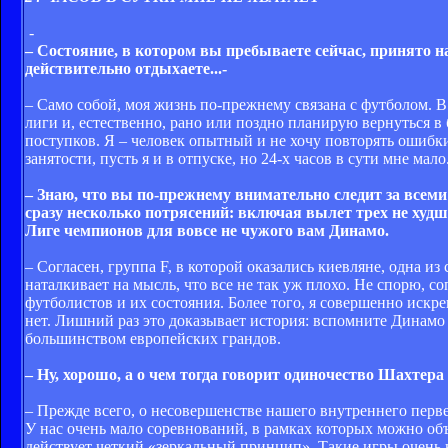
-
– Состояние, в котором вы пребываете сейчас, принято н
действительно отдыхаете...-
– Само собой, моя жизнь по-прежнему связана с футболом. 
лиги и, естественно, рано или поздно планирую вернуться 
поступков. Я – человек опытный и не хочу повторять ошибки
занятости, пусть я и в отпуске, но 24-х часов в сути мне ма
– Знаю, что вы по-прежнему внимательно следит за всем
сразу несколько потрясений: включая вылет трех не худ
Лиге чемпионов для вовсе не чужого вам Динамо.
– Согласен, группа F, в которой оказались киевляне, одна 
наталкивает на мысль, что все не так уж плохо. Не спорю, с
футболистов и их состояния. Более того, я совершенно искре
нет. Лишний раз это доказывает история: вспомните Динамо
большинством европейских грандов.
– Ну, хорошо, а о чем тогда говорит одиночество Шахтер
– Прежде всего, о несовершенстве нашего внутреннего перве
У нас очень мало соревнований, в рамках которых можно об
действует четкий «зеркальный принцип». Такие игры очень