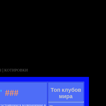
|
Ы
КОТИРОВКИ
Топ клубов
"
###
мира
состоявшееся возвращение в