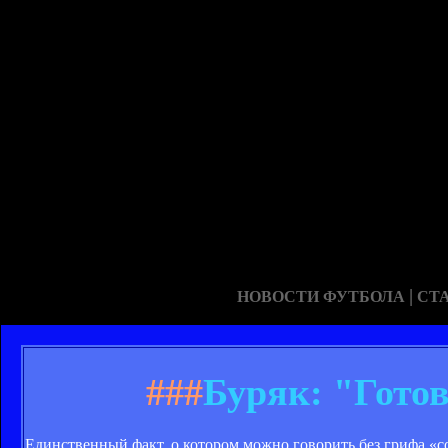
|
НОВОСТИ ФУТБОЛА
СТ
###
Буряк: "Гото
Единственный факт, о котором можно говорить без грифа «с