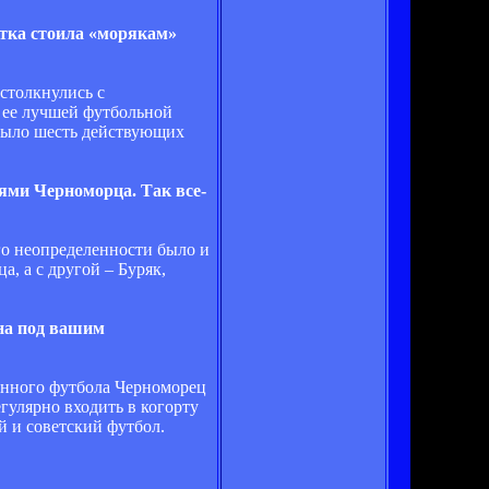
ытка стоила «морякам»
 столкнулись с
 ее лучшей футбольной
 было шесть действующих
лями Черноморца. Так все-
го неопределенности было и
, а с другой – Буряк,
она под вашим
твенного футбола Черноморец
гулярно входить в когорту
й и советский футбол.