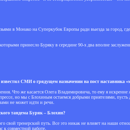
ьями в Монако на Суперкубок Европы ради выезда за город, где 
о которыми принесло Буряку в середине 90-х два вполне заслуже
известил СМИ о грядущем назначении на пост наставника «
ения. Что же касается Олега Владимировича, то ему я искренне
прессе, но мы с Блохиным остаемся добрыми приятелями, пусть д
нами не может идти и речи.
ского тандема Буряк – Блохин?
ого свой тренерский путь. Все это никак не влияет на наши отн
с к совместной работе.