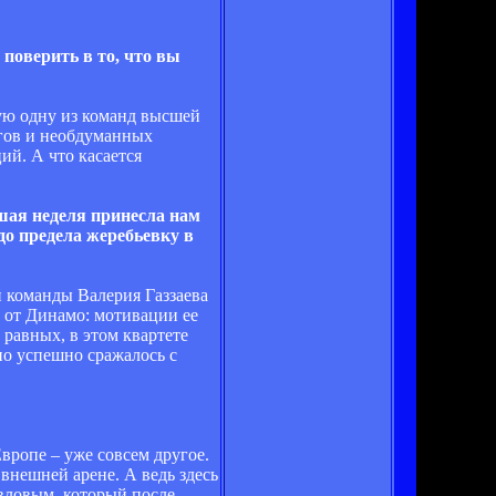
поверить в то, что вы
рую одну из команд высшей
агов и необдуманных
ий. А что касается
шая неделя принесла нам
до предела жеребьевку в
й команды Валерия Газзаева
ь от Динамо: мотивации ее
 равных, в этом квартете
но успешно сражалось с
вропе – уже совсем другое.
внешней арене. А ведь здесь
вловым, который после