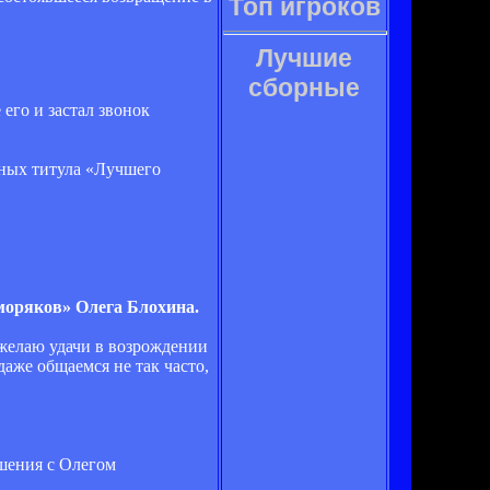
Топ игроков
Лучшие
сборные
его и застал звонок
нных титула «Лучшего
моряков» Олега Блохина.
 желаю удачи в возрождении
аже общаемся не так часто,
ошения с Олегом