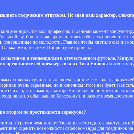
азывать творческим отпуском. Но зная ваш характер, сложно 
В конце концов, это моя профессия. В данный момент консульти
в большой футбол, в то же время пытаясь избежать поспешных ш
, совершенные по молодости. Главное чтобы хватило сил и эмоц
ло. Сложа руки, не сижу. Попросту не привык.
и событиями и тенденциями в отечественном футболе. Минув
ших представителей премьер-лиги из Лиги Европы и жесткую 
из самых сильных групп в нынешнем турнире. Но календарь матче
оперники очень серьезные, но в конечном итоге все будет зависет
нне считаю, что команд, с которыми киевляне не могут играть на
 неоднократно обыгрывало Барселону и в разное время достаточ
а во втором по престижности еврокубке?
нства. Играть в чемпионате Украины – это одно, а выступать в Е
ъективно оценить возможности своей команды для поединков на 
 нужны. И я полностью согласен со своим коллегой Николаем Па