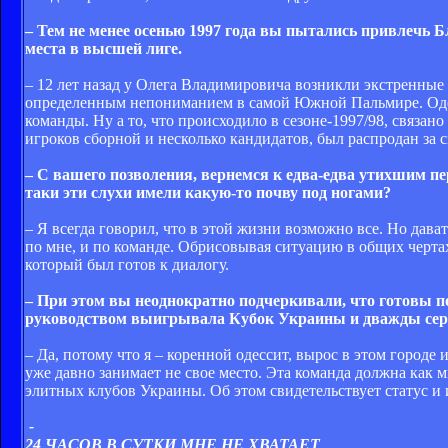
– Тем не менее осенью 1997 года вы пытались привлечь Б
места в высшей лиге.
– 12 лет назад у Олега Владимировича возникли экстренные 
определенным непониманием в самой Южной Пальмире. Одесс
команды. Ну а то, что происходило в сезоне-1997/98, связ
игроков сборной и несколько кандидатов, был распродан за с
– С вашего позволения, вернемся к едва-едва утихшим п
таки эти слухи имели какую-то почву под ногами?
– Я всегда говорил, что в этой жизни возможно все. Но да
по мне, и по команде. Обрисовывая ситуацию в общих чертах
который был готов к диалогу.
– При этом вы неоднократно подчеркивали, что готовы п
руководством выигрывала Кубок Украины и дважды сер
– Да, потому что я – коренной одессит, вырос в этом городе
уже давно занимает не свое место. Эта команда должна как 
элитных клубов Украины. Об этом свидетельствует статус и 
-
24 ЧАСОВ В СУТКИ МНЕ НЕ ХВАТАЕТ