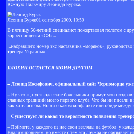
Южную Пальмиру Леонида Буряка.
Леонид Буряк
01 сентября 2009, 10:50
В пятницу 56-летний специалист пожертвовал полетом с друз
корреспондента «СЭ»...
...набравшего номер экс-наставника «моряков», руководств
тренера Украины».
БЛОХИН ОСТАЕТСЯ МОИМ ДРУГОМ
– Леонид Иосифович, официальный сайт Черноморца уже 
– Ну что ж, пусть одесские болельщики примут мои поздравл
славных традиций моего первого клуба. Что бы ни писали в 
как хотелось бы. Но ни о каком конфликте или обиде между 
– Существует ли какая-то вероятность появления тренер
– Поймите, у каждого из нас свои взгляды на футбол, у кажд
Владимировичем, но вместе с тем эта дружба не обязывает на