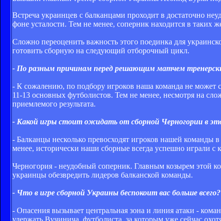
Встреча украинцев с балканцами проходит в достаточно неуд
фоне усталости. Тем не менее, соперник находится в таких же
Сложно переоценить важность этого поединка для украинско
готовить сборную на следующий отборочный цикл.
- По разным причинам перед решающим матчем тренерски
- К сожалению, по подбору игроков наша команда не может с
11-13 основных футболистов. Тем не менее, несмотря на слож
приемлемого результата.
- Какой игры стоит ожидать от сборной Черногории в э
- Балканцы несколько превосходят игроков нашей команды в
менее, исторически наши сборные всегда успешно играли с 
Черногория - неудобный соперник. Главным козырем этой ком
украинцы обезвредить лидеров балканской команды.
- Что в игре сборной Украины беспокоит вас больше всего?
- Опасения вызывает центральная зона и линия атаки - ком
удержать Вучинича, футболиста, за которым уже сейчас охо