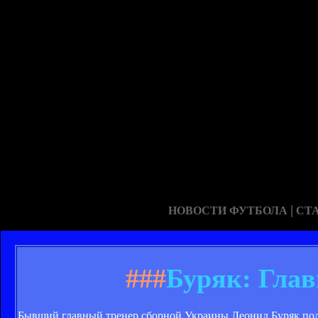
|
НОВОСТИ ФУТБОЛА
СТ
###
Буряк: Глав
Бывший главный тренер сборной Украины Леонид Буряк под