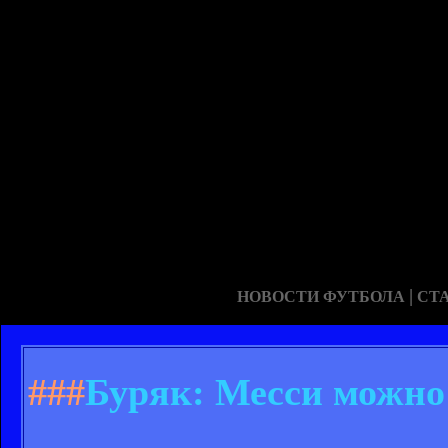
|
НОВОСТИ ФУТБОЛА
СТ
###
Буряк: Месси можно 