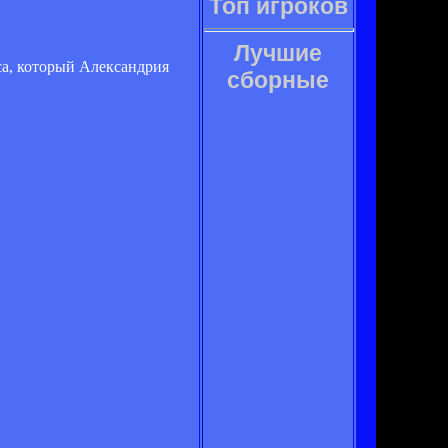
Топ игроков
Лучшие
са, который Александрия
сборные