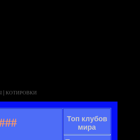
|
Ы
КОТИРОВКИ
Топ клубов
###
мира