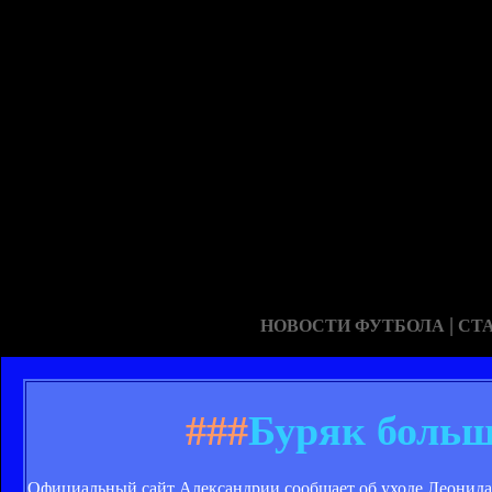
|
НОВОСТИ ФУТБОЛА
СТ
###
Буряк больш
Официальный сайт Александрии сообщает об уходе Леонида 