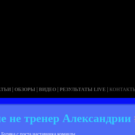
|
|
|
|
АТЬИ
ОБЗОРЫ
ВИДЕО
РЕЗУЛЬТАТЫ LIVE
КОНТАКТ
е не тренер Александрии
Буряка с поста наставника команды.